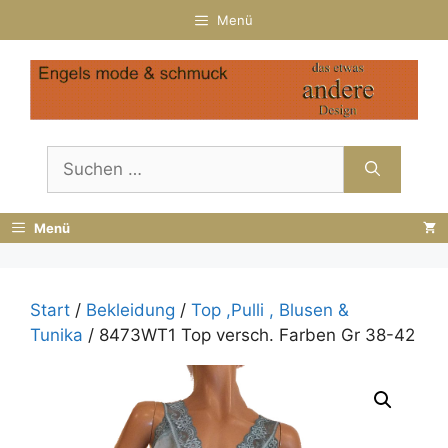
Zum
Menü
Inhalt
springen
Suchen
nach:
Menü
Start
/
Bekleidung
/
Top ,Pulli , Blusen &
Tunika
/ 8473WT1 Top versch. Farben Gr 38-42