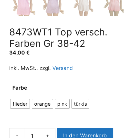
8473WT1 Top versch.
Farben Gr 38-42
34,00
€
inkl. MwSt., zzgl.
Versand
A
Farbe
l
t
flieder
orange
pink
türkis
e
r
n
a
-
+
In den Warenkorb
t