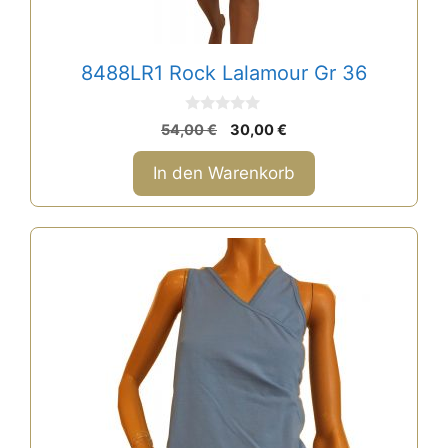
8488LR1 Rock Lalamour Gr 36
0
Ursprünglicher
Aktueller
54,00
€
30,00
€
v
Preis
Preis
o
n
war:
ist:
In den Warenkorb
5
54,00 €
30,00 €.
Dieses
Produkt
weist
mehrere
Varianten
auf.
Die
Optionen