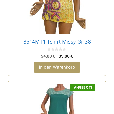
8514MT1 Tshirt Missy Gr 38
0
Ursprünglicher
Aktueller
54,00
€
39,00
€
v
Preis
Preis
o
n
war:
ist:
In den Warenkorb
5
54,00 €
39,00 €.
Dieses
ANGEBOT!
Produkt
weist
mehrere
Varianten