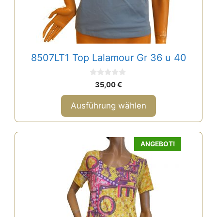
können
auf
der
Produktseite
gewählt
8507LT1 Top Lalamour Gr 36 u 40
werden
0
35,00
€
v
o
n
Ausführung wählen
5
ANGEBOT!