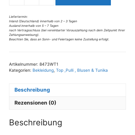
8473WT1
i
Top
v
versch.
Liefertermin:
Inland (Deutschland) innerhalb von 2 – 3 Tagen
e
Farben
Ausland innerhalb von 5 – 7 Tagen
:
Gr
nach Vertragsschluss (bei vereinbarter Vorauszahlung nach dem Zeitpunkt Ihrer
Zahlungsanweisung).
38-
Beachten Sie, dass an Sonn- und Feiertagen keine Zustellung erfolgt.
42
Menge
Artikelnummer:
8473WT1
Kategorien:
Bekleidung
,
Top ,Pulli , Blusen & Tunika
Beschreibung
Rezensionen (0)
Beschreibung