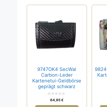
9747OK4 SecWal
9824
Carbon-Leder
Kart
Kartenetui-Geldbörse
geprägt schwarz
0
64,95
€
v
o