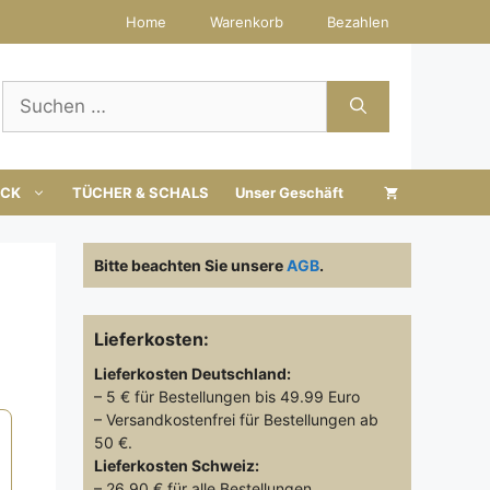
Home
Warenkorb
Bezahlen
Suchen
nach:
UCK
TÜCHER & SCHALS
Unser Geschäft
Bitte beachten Sie unsere
AGB
.
Lieferkosten:
Lieferkosten
Deutschland:
– 5 € für Bestellungen bis 49.99 Euro
– Versandkostenfrei für Bestellungen ab
50 €.
Lieferkosten
Schweiz:
– 26.90 € für alle Bestellungen