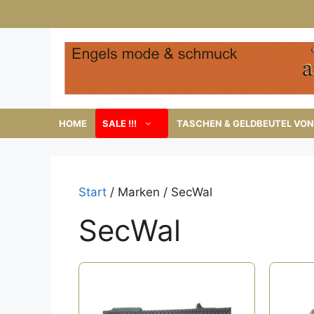
Zum
Inhalt
springen
HOME
SALE !!!
TASCHEN & GELDBEUTEL VON 
Start
/ Marken / SecWal
SecWal