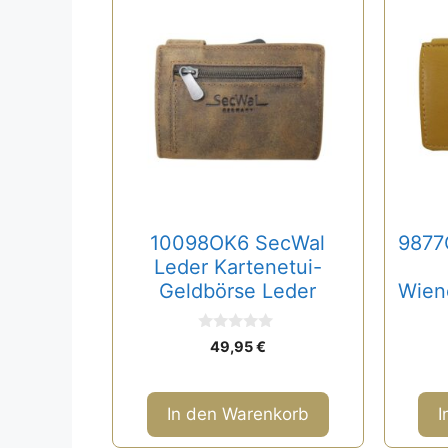
10098OK6 SecWal
9877
Leder Kartenetui-
Geldbörse Leder
Wien
0
49,95
€
v
o
n
5
In den Warenkorb
I