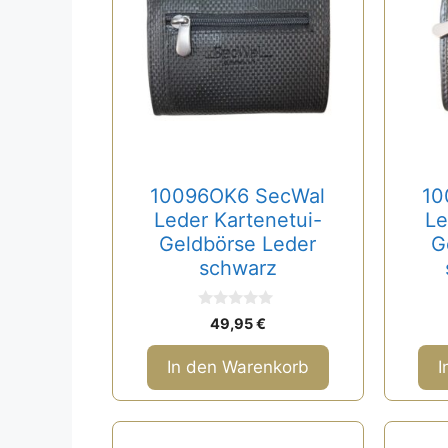
10096OK6 SecWal
10
Leder Kartenetui-
Le
Geldbörse Leder
G
schwarz
0
49,95
€
v
o
n
In den Warenkorb
I
5