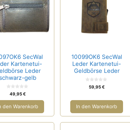
097OK6 SecWal
10099OK6 SecWal
der Kartenetui-
Leder Kartenetui-
eldbörse Leder
Geldbörse Leder
schwarz-gelb
0
59,95
€
v
0
o
49,95
€
v
n
o
5
n
n den Warenkorb
In den Warenkorb
5