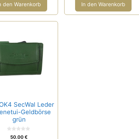
n den Warenkorb
In den Warenkorb
OK4 SecWal Leder
enetui-Geldbörse
grün
0
50,00
€