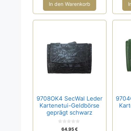
n
In den Warenkorb
I
5
9708OK4 SecWal Leder
9704
Kartenetui-Geldbörse
Kart
geprägt schwarz
0
64,95
€