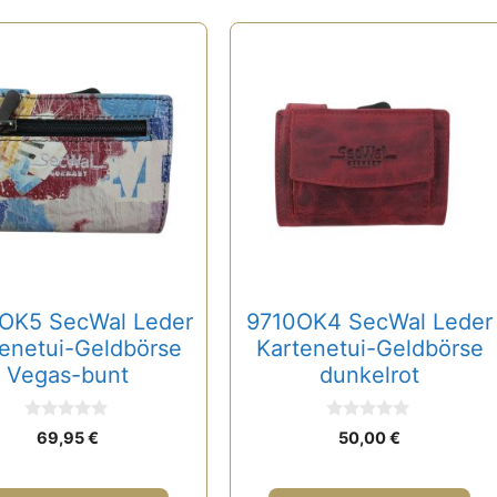
OK5 SecWal Leder
9710OK4 SecWal Leder
enetui-Geldbörse
Kartenetui-Geldbörse
Vegas-bunt
dunkelrot
0
0
69,95
€
50,00
€
v
v
o
o
n
n
5
5