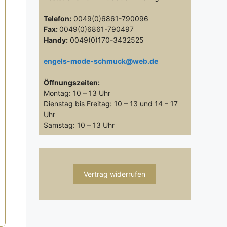
Telefon:
0049(0)6861-790096
Fax:
0049(0)6861-790497
Handy:
0049(0)170-3432525
engels-mode-schmuck@web.de
Öffnungszeiten:
Montag: 10 – 13 Uhr
Dienstag bis Freitag: 10 – 13 und 14 – 17
Uhr
Samstag: 10 – 13 Uhr
Vertrag widerrufen