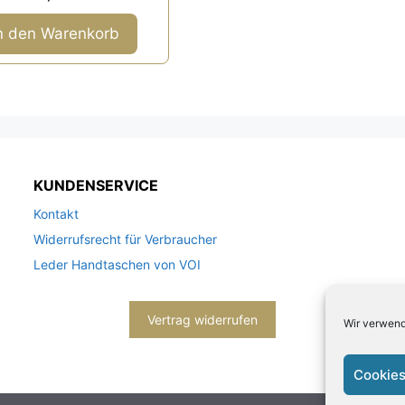
v
o
n
n den Warenkorb
5
KUNDENSERVICE
Kontakt
Widerrufsrecht für Verbraucher
Leder Handtaschen von VOI
Vertrag widerrufen
Wir verwend
Cookies