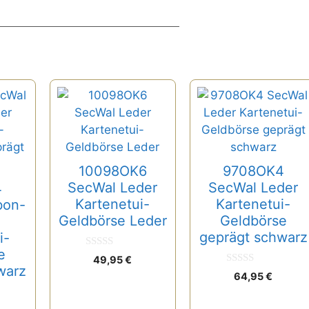
10098OK6
9708OK4
SecWal Leder
SecWal Leder
4
Kartenetui-
Kartenetui-
bon-
Geldbörse Leder
Geldbörse
geprägt schwarz
i-
e
0
49,95
€
v
warz
0
o
64,95
€
v
n
o
5
n