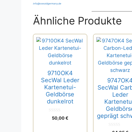
info@oswaldgermany.de
Ähnliche Produkte
9710OK4
SecWal Leder
9747OK
Kartenetui-
SecWal Car
Geldbörse
Leder
dunkelrot
Kartenetu
Geldbörs
geprägt sch
0
50,00
€
v
o
n
0