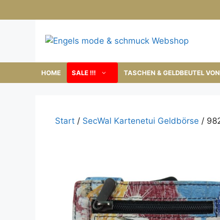
Zum
Inhalt
springen
HOME
SALE !!!
TASCHEN & GELDBEUTEL VON 
Start
/
SecWal Kartenetui Geldbörse
/ 98