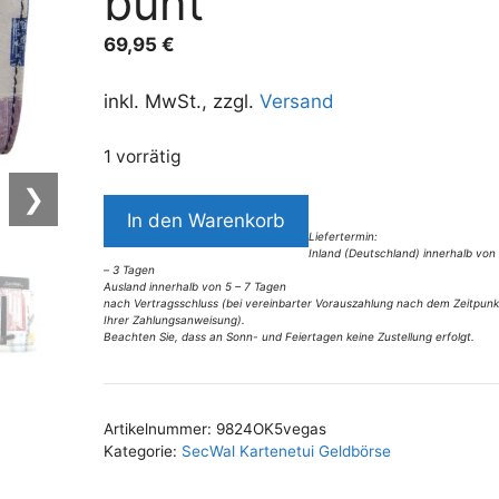
bunt
69,95
€
inkl. MwSt., zzgl.
Versand
1 vorrätig
❯
9824OK5
In den Warenkorb
SecWal
Liefertermin:
Inland (Deutschland) innerhalb von
Leder
– 3 Tagen
Kartenetui-
Ausland innerhalb von 5 – 7 Tagen
nach Vertragsschluss (bei vereinbarter Vorauszahlung nach dem Zeitpunk
Geldbörse
Ihrer Zahlungsanweisung).
Beachten Sie, dass an Sonn- und Feiertagen keine Zustellung erfolgt.
Vegas-
A
bunt
l
Menge
t
Artikelnummer:
9824OK5vegas
e
Kategorie:
SecWal Kartenetui Geldbörse
r
n