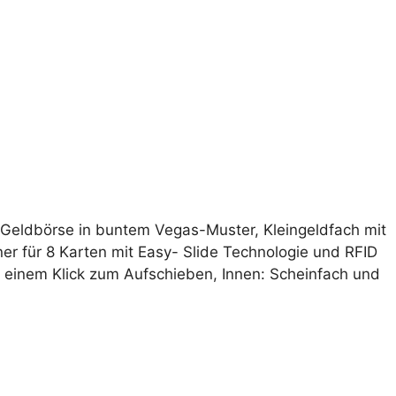
a
t
i
v
e
:
-Geldbörse in buntem Vegas-Muster, Kleingeldfach mit
er für 8 Karten mit Easy- Slide Technologie und RFID
t einem Klick zum Aufschieben, Innen: Scheinfach und