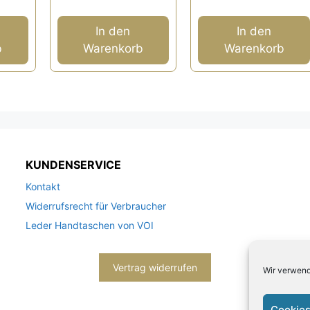
5
In den
In den
b
Warenkorb
Warenkorb
KUNDENSERVICE
Kontakt
Widerrufsrecht für Verbraucher
Leder Handtaschen von VOI
Vertrag widerrufen
Wir verwend
Cookies