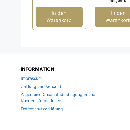
64,95
€
5
v
o
n
In den
In den
5
Warenkorb
Warenkor
INFORMATION
Impressum
Zahlung und Versand
Allgemeine Geschäftsbedingungen und
Kundeninformationen
Datenschutzerklärung