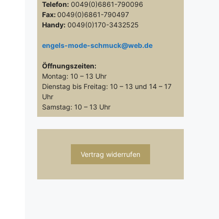
Telefon:
0049(0)6861-790096
Fax:
0049(0)6861-790497
Handy:
0049(0)170-3432525
engels-mode-schmuck@web.de
Öffnungszeiten:
Montag: 10 – 13 Uhr
Dienstag bis Freitag: 10 – 13 und 14 – 17
Uhr
Samstag: 10 – 13 Uhr
Vertrag widerrufen