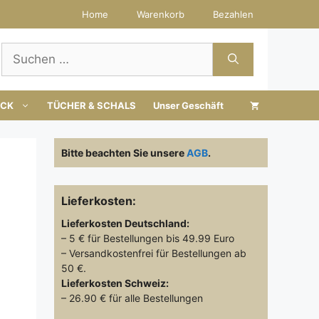
Home
Warenkorb
Bezahlen
Suchen
nach:
UCK
TÜCHER & SCHALS
Unser Geschäft
Bitte beachten Sie unsere
AGB
.
Lieferkosten:
Lieferkosten
Deutschland:
– 5 € für Bestellungen bis 49.99 Euro
– Versandkostenfrei für Bestellungen ab
50 €.
-
Lieferkosten
Schweiz:
– 26.90 € für alle Bestellungen