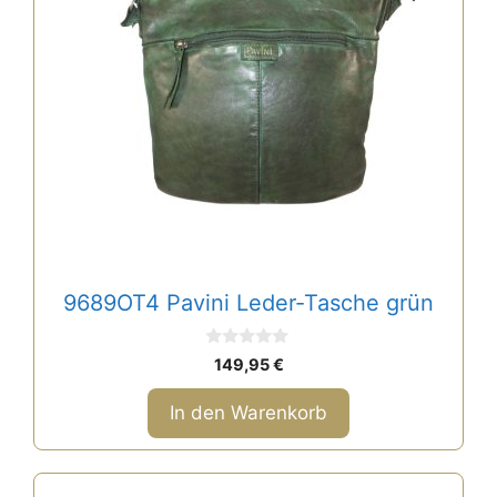
9689OT4 Pavini Leder-Tasche grün
0
149,95
€
v
o
n
In den Warenkorb
5