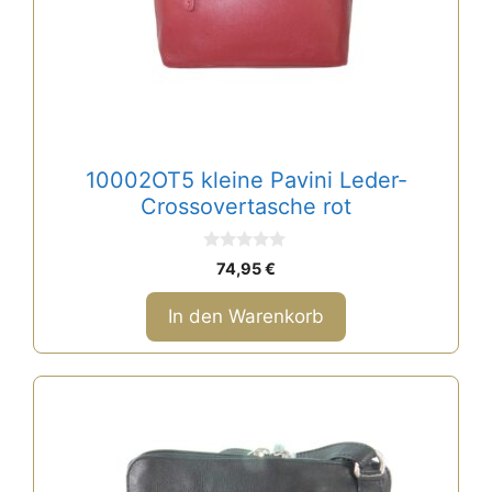
10002OT5 kleine Pavini Leder-
Crossovertasche rot
0
74,95
€
v
o
n
In den Warenkorb
5