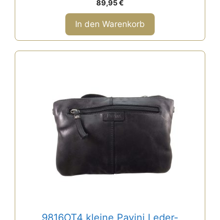
89,95
€
v
o
n
In den Warenkorb
5
9816OT4 kleine Pavini Leder-