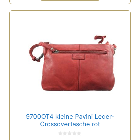
9700OT4 kleine Pavini Leder-
Crossovertasche rot
0