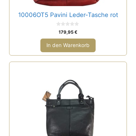
10006OT5 Pavini Leder-Tasche rot
0
179,95
€
v
o
n
In den Warenkorb
5