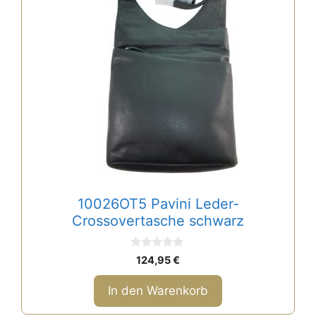
10026OT5 Pavini Leder-
Crossovertasche schwarz
0
124,95
€
v
o
n
In den Warenkorb
5