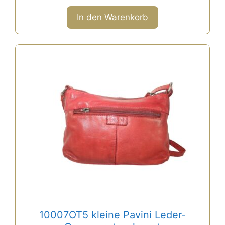
o
n
In den Warenkorb
5
10007OT5 kleine Pavini Leder-