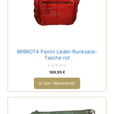
9696OT4 Pavini Leder-Rucksack-
Tasche rot
0
189,95
€
v
o
n
In den Warenkorb
5