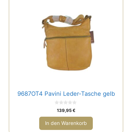
9687OT4 Pavini Leder-Tasche gelb
0
139,95
€
v
o
n
In den Warenkorb
5