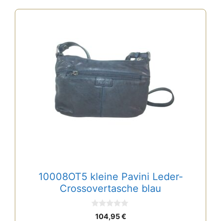
10008OT5 kleine Pavini Leder-
Crossovertasche blau
0
104,95
€
v