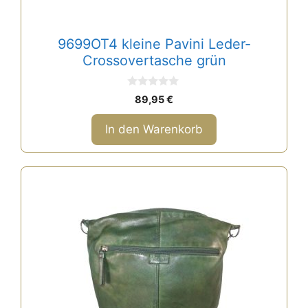
9699OT4 kleine Pavini Leder-
Crossovertasche grün
0
89,95
€
v
o
n
In den Warenkorb
5