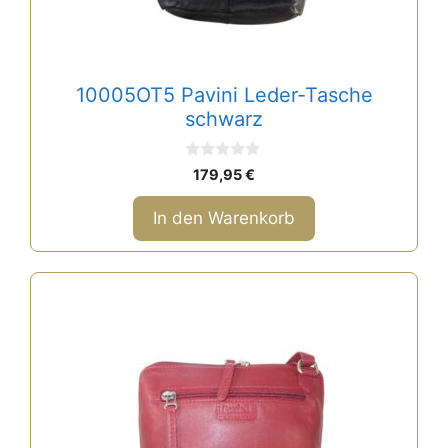
10005OT5 Pavini Leder-Tasche
schwarz
0
179,95
€
v
o
n
In den Warenkorb
5