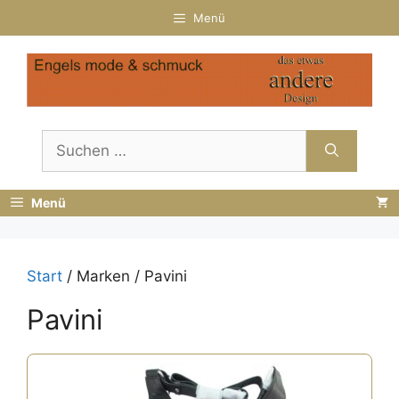
Zum
Menü
Inhalt
springen
Suchen
nach:
Menü
Start
/ Marken / Pavini
Pavini