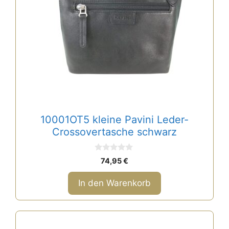
10001OT5 kleine Pavini Leder-
Crossovertasche schwarz
0
74,95
€
v
o
n
In den Warenkorb
5
Dieses