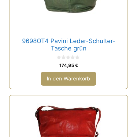
9698OT4 Pavini Leder-Schulter-
Tasche grün
0
174,95
€
v
o
n
In den Warenkorb
5