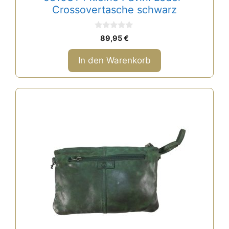
Crossovertasche schwarz
0
89,95
€
v
o
n
In den Warenkorb
5