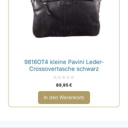
9816OT4 kleine Pavini Leder-
Crossovertasche schwarz
0
89,95
€
v
o
n
In den Warenkorb
5