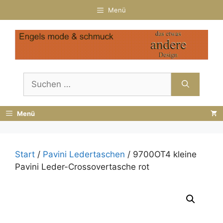
Zum
Menü
Inhalt
springen
Suchen
nach:
Menü
Start
/
Pavini Ledertaschen
/ 9700OT4 kleine
Pavini Leder-Crossovertasche rot