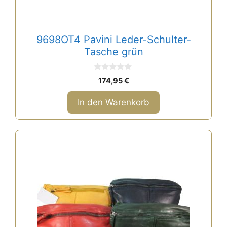
9698OT4 Pavini Leder-Schulter-
Tasche grün
0
174,95
€
v
o
n
In den Warenkorb
5
Dieses
Produkt
weist
mehrere
Varianten
auf.
Die