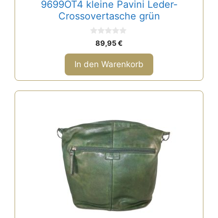
9699OT4 kleine Pavini Leder-
Crossovertasche grün
0
89,95
€
v
o
n
In den Warenkorb
5