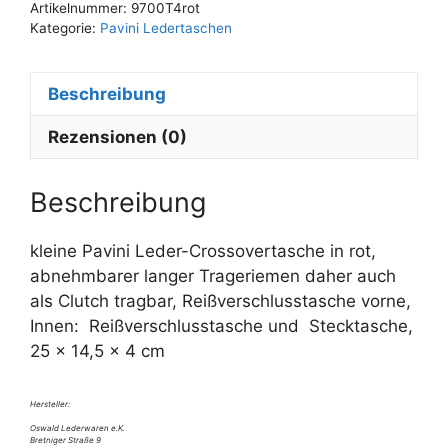
Artikelnummer:
9700T4rot
e
Kategorie:
Pavini Ledertaschen
r
n
Beschreibung
a
t
Rezensionen (0)
i
v
e
Beschreibung
:
kleine Pavini Leder-Crossovertasche in rot,
abnehmbarer langer Trageriemen daher auch
als Clutch tragbar, Reißverschlusstasche vorne,
Innen: Reißverschlusstasche und Stecktasche,
25 x 14,5 x 4 cm
Hersteller:
Oswald Lederwaren e.K.
Bretniger Straße 9