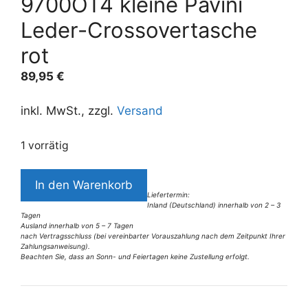
9700OT4 kleine Pavini
Leder-Crossovertasche
rot
89,95
€
inkl. MwSt., zzgl.
Versand
1 vorrätig
9700OT4
In den Warenkorb
kleine
Liefertermin:
Inland (Deutschland) innerhalb von 2 – 3
Pavini
Tagen
Leder-
Ausland innerhalb von 5 – 7 Tagen
nach Vertragsschluss (bei vereinbarter Vorauszahlung nach dem Zeitpunkt Ihrer
Crossovertasche
Zahlungsanweisung).
Beachten Sie, dass an Sonn- und Feiertagen keine Zustellung erfolgt.
rot
A
Menge
l
t