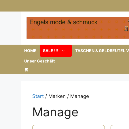
Zum
Inhalt
springen
HOME
SALE !!!
TASCHEN & GELDBEUTEL V
Unser Geschäft
Start
/ Marken / Manage
Manage