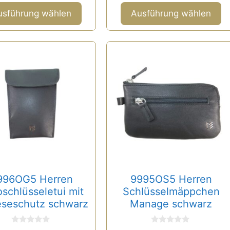
o
5
n
usführung wählen
Ausführung wählen
5
996OG5 Herren
9995OS5 Herren
schlüsseletui mit
Schlüsselmäppchen
eseschutz schwarz
Manage schwarz
0
0