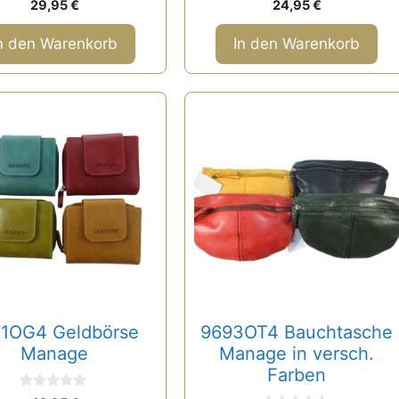
29,95
€
24,95
€
v
v
o
o
n
n
n den Warenkorb
In den Warenkorb
5
5
Dieses
t
Produkt
weist
re
mehrere
ten
Varianten
auf.
Die
nen
Optionen
n
können
auf
71OG4 Geldbörse
9693OT4 Bauchtasche
der
Manage
Manage in versch.
tseite
Produktseite
Farben
lt
gewählt
0