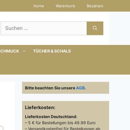
Home
Warenkorb
Bezahlen
Suchen
nach:
SCHMUCK
TÜCHER & SCHALS
Bitte beachten Sie unsere
AGB
.
Lieferkosten:
Lieferkosten
Deutschland:
– 5 € für Bestellungen bis 49.99 Euro
– Versandkostenfrei für Bestellungen ab