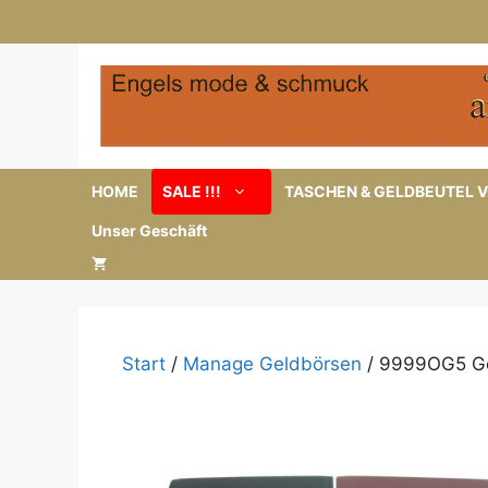
Zum
Inhalt
springen
HOME
SALE !!!
TASCHEN & GELDBEUTEL V
Unser Geschäft
Start
/
Manage Geldbörsen
/ 9999OG5 Ge