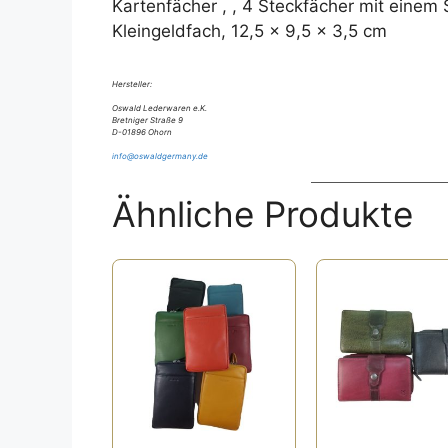
Kartenfächer , , 4 Steckfächer mit einem 
Kleingeldfach, 12,5 x 9,5 x 3,5 cm
Hersteller:
Oswald Lederwaren e.K.
Bretniger Straße 9
D-01896 Ohorn
info@oswaldgermany.de
Ähnliche Produkte
Dieses
Dieses
Produkt
Produkt
weist
weist
mehrere
mehrere
Varianten
Varianten
auf.
auf.
Die
Die