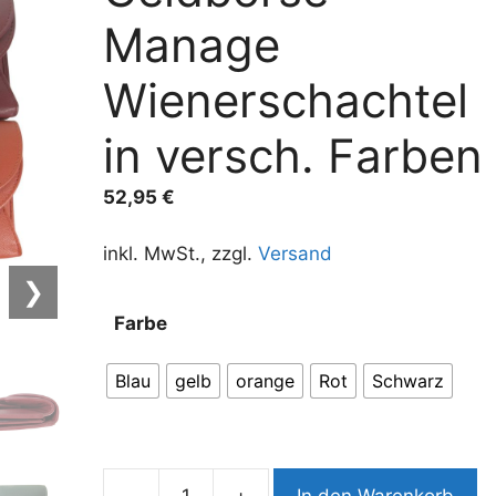
Manage
Wienerschachtel
in versch. Farben
52,95
€
inkl. MwSt., zzgl.
Versand
❯
A
Farbe
l
t
Blau
gelb
orange
Rot
Schwarz
e
r
n
a
-
+
In den Warenkorb