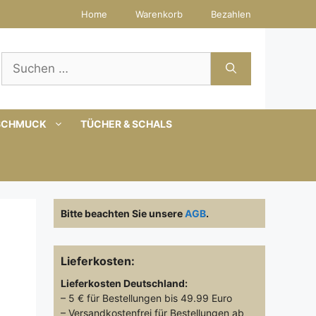
Home
Warenkorb
Bezahlen
Suchen
nach:
SCHMUCK
TÜCHER & SCHALS
Bitte beachten Sie unsere
AGB
.
Lieferkosten:
Lieferkosten
Deutschland:
– 5 € für Bestellungen bis 49.99 Euro
– Versandkostenfrei für Bestellungen ab