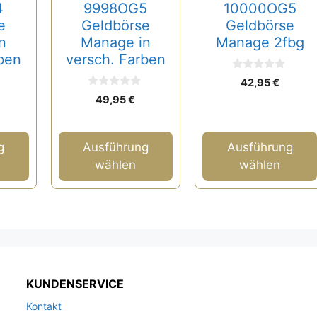
Optionen
Optionen
4
9998OG5
10000OG5
können
können
e
Geldbörse
Geldbörse
auf
auf
n
Manage in
Manage 2fbg
ben
versch. Farben
der
der
Produktseite
Produktseite
0
42,95
€
v
gewählt
gewählt
0
o
49,95
€
v
n
werden
werden
o
5
n
5
g
Ausführung
Ausführung
wählen
wählen
KUNDENSERVICE
Kontakt