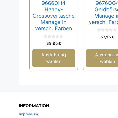
Optionen
Optionen
9666OH4
9676OG
können
können
Handy-
Geldbörs
auf
auf
Crossovertasche
Manage i
Manage in
versch. Far
der
der
versch. Farben
Produktseite
Produktseite
gewählt
gewählt
0
57,95
€
v
werden
werden
0
o
39,95
€
v
n
o
5
n
Ausführung
Ausführun
5
wählen
wählen
INFORMATION
Impressum