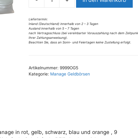
t
9999OG5
i
Geldbörse
v
Manage
Liefertermin:
Inland (Deutschland) innerhalb von 2 – 3 Tagen
e
Wienerschachtel
Ausland innerhalb von 5 – 7 Tagen
:
in
nach Vertragsschluss (bei vereinbarter Vorauszahlung nach dem Zeitpunk
Ihrer Zahlungsanweisung).
versch.
Beachten Sie, dass an Sonn- und Feiertagen keine Zustellung erfolgt.
Farben
Menge
Artikelnummer:
9999OG5
Kategorie:
Manage Geldbörsen
age in rot, gelb, schwarz, blau und orange , 9