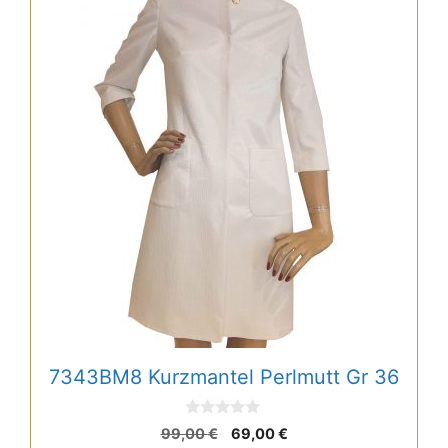
7343BM8 Kurzmantel Perlmutt Gr 36
0
Ursprünglicher
Aktueller
99,00
€
69,00
€
v