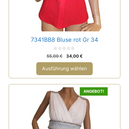
gewählt
werden
7341BB8 Bluse rot Gr 34
0
Ursprünglicher
Aktueller
55,00
€
34,00
€
v
Preis
Preis
o
n
war:
ist:
Ausführung wählen
5
55,00 €
34,00 €.
ANGEBOT!