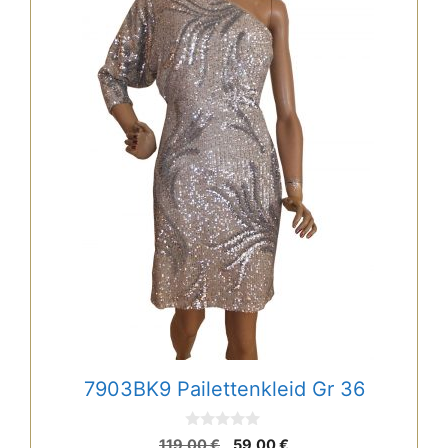
7903BK9 Pailettenkleid Gr 36
0
Ursprünglicher
Aktueller
119,00
€
59,00
€