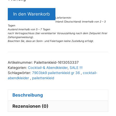
7903BK9
In den Warenkorb
Pailettenkleid
Liefertermin:
Inland (Deutschland) innerhalb von 2 – 3
Gr
Tagen
36
Ausland innerhalb von 5 – 7 Tagen
nach Vertragsschluss (bei vereinbarter Vorauszahlung nach dem Zeitpunkt Ihrer
Menge
Zahlungsanweisung).
Beachten Sie, dass an Sonn- und Feiertagen keine Zustellung erfolgt.
A
l
t
Artikelnummer:
Pailettenkleid-1613053337
e
Kategorien:
Cocktail-& Abendkleider
,
SALE !!!
r
Schlagwörter:
7903bk9 pailettenkleid gr 36
,
cocktail-
n
abendkleider
,
pailettenkleid
a
t
Beschreibung
i
v
Rezensionen (0)
e