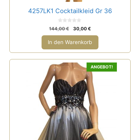
4257LK1 Cocktailkleid Gr 36
0
Ursprünglicher
Aktueller
144,00
€
30,00
€
v
Preis
Preis
o
n
war:
ist:
In den Warenkorb
5
144,00 €
30,00 €.
ANGEBOT!