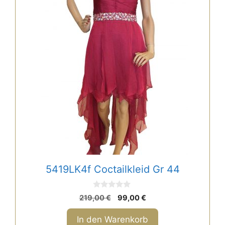
5419LK4f Coctailkleid Gr 44
0
Ursprünglicher
Aktueller
219,00
€
99,00
€
v
Preis
Preis
o
n
war:
ist:
In den Warenkorb
5