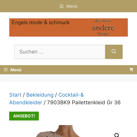
Zum
Menü
Inhalt
springen
Suchen
nach:
Menü
Start
/
Bekleidung
/
Cocktail-&
Abendkleider
/ 7903BK9 Pailettenkleid Gr 36
ANGEBOT!