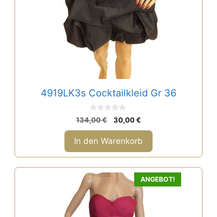
4919LK3s Cocktailkleid Gr 36
0
Ursprünglicher
Aktueller
134,00
€
30,00
€
v
Preis
Preis
o
n
war:
ist:
In den Warenkorb
5
134,00 €
30,00 €.
ANGEBOT!