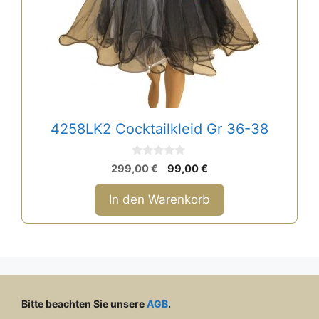
4258LK2 Cocktailkleid Gr 36-38
0
Ursprünglicher
Aktueller
299,00
€
99,00
€
v
Preis
Preis
o
n
war:
ist:
In den Warenkorb
5
299,00 €
99,00 €.
Bitte beachten Sie unsere
AGB
.