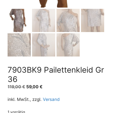
7903BK9 Pailettenkleid Gr
36
Ursprünglicher
Aktueller
119,00
€
59,00
€
Preis
Preis
war:
ist:
inkl. MwSt., zzgl.
Versand
119,00 €
59,00 €.
1 vorrätig