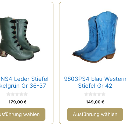
Dieses
t
Produkt
weist
re
mehrere
ten
Varianten
auf.
Die
nen
Optionen
n
können
auf
NS4 Leder Stiefel
9803PS4 blau Western
der
kelgrün Gr 36-37
Stiefel Gr 42
tseite
Produktseite
lt
gewählt
0
0
n
werden
179,00
€
149,00
€
v
v
o
o
n
n
usführung wählen
Ausführung wählen
5
5