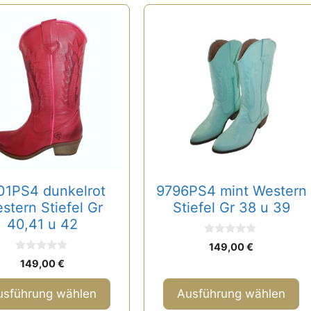
Dieses
t
Produkt
weist
re
mehrere
ten
Varianten
auf.
Die
nen
Optionen
n
können
auf
01PS4 dunkelrot
9796PS4 mint Western
der
stern Stiefel Gr
Stiefel Gr 38 u 39
tseite
Produktseite
40,41 u 42
lt
gewählt
0
n
werden
149,00
€
v
0
o
149,00
€
v
n
o
5
n
usführung wählen
Ausführung wählen
5