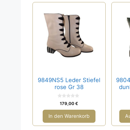
Dieses
Produk
weist
mehre
Varian
auf.
Die
Optio
könne
auf
9849NS5 Leder Stiefel
9804
der
rose Gr 38
dun
Produk
gewäh
0
werde
179,00
€
v
o
n
In den Warenkorb
A
5