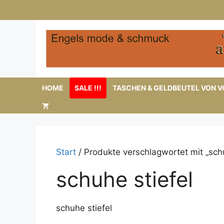
Zum
Inhalt
springen
HOME
SALE !!!
TASCHEN & GELDBEUTEL VON VO
Start
/ Produkte verschlagwortet mit „schu
schuhe stiefel
schuhe stiefel