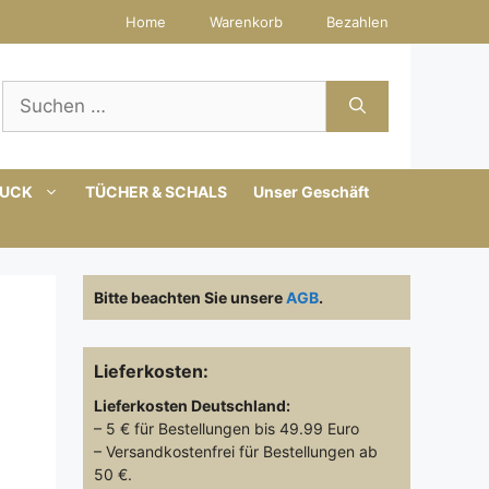
Home
Warenkorb
Bezahlen
Suchen
nach:
MUCK
TÜCHER & SCHALS
Unser Geschäft
Bitte beachten Sie unsere
AGB
.
Lieferkosten:
Lieferkosten
Deutschland:
– 5 € für Bestellungen bis 49.99 Euro
– Versandkostenfrei für Bestellungen ab
50 €.