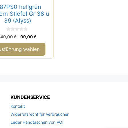
n
werden
87PS0 hellgrün
re
rn Stiefel Gr 38 u
ten
39 (Alyss)
0
Ursprünglicher
Aktueller
149,00
€
99,00
€
nen
v
Preis
Preis
o
n
n
war:
ist:
usführung wählen
5
149,00 €
99,00 €.
tseite
lt
n
KUNDENSERVICE
Kontakt
Widerrufsrecht für Verbraucher
Leder Handtaschen von VOI