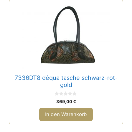
7336DT8 déqua tasche schwarz-rot-
gold
0
369,00
€
v
o
n
In den Warenkorb
5