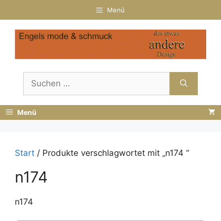
Zum
Menü
Inhalt
springen
Suchen
nach:
Menü
Start
/ Produkte verschlagwortet mit „n174 “
n174
n174