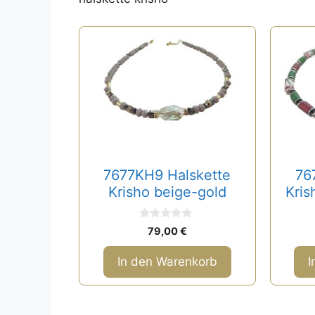
7677KH9 Halskette
76
Krisho beige-gold
Kris
0
79,00
€
v
o
n
In den Warenkorb
I
5