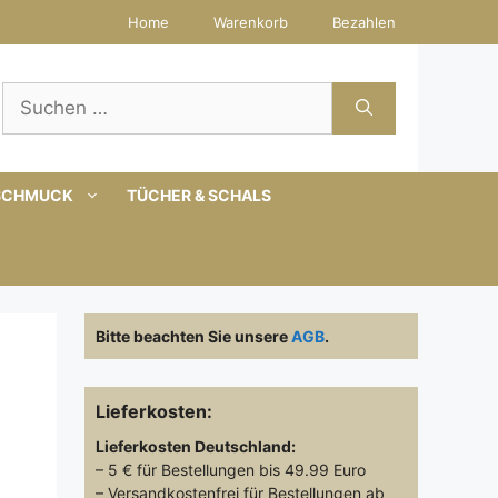
Home
Warenkorb
Bezahlen
Suchen
nach:
SCHMUCK
TÜCHER & SCHALS
Bitte beachten Sie unsere
AGB
.
Lieferkosten:
Lieferkosten
Deutschland:
– 5 € für Bestellungen bis 49.99 Euro
– Versandkostenfrei für Bestellungen ab