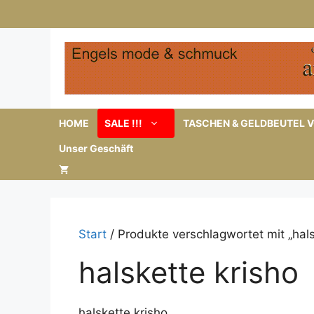
Zum
Inhalt
springen
HOME
SALE !!!
TASCHEN & GELDBEUTEL V
Unser Geschäft
Start
/ Produkte verschlagwortet mit „hals
halskette krisho
halskette krisho