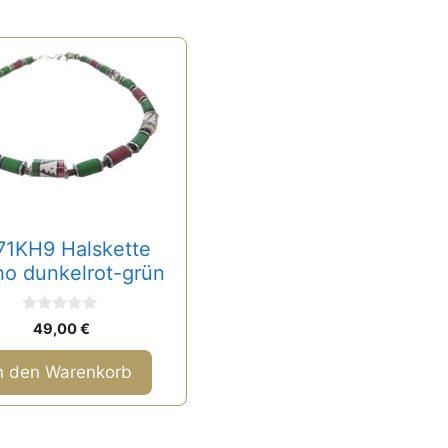
71KH9 Halskette
ho dunkelrot-grün
0
49,00
€
v
o
n
n den Warenkorb
5