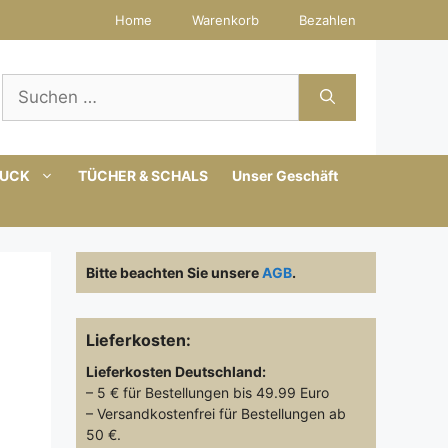
Home
Warenkorb
Bezahlen
Suchen
nach:
MUCK
TÜCHER & SCHALS
Unser Geschäft
Bitte beachten Sie unsere
AGB
.
Lieferkosten:
Lieferkosten
Deutschland:
– 5 € für Bestellungen bis 49.99 Euro
– Versandkostenfrei für Bestellungen ab
50 €.