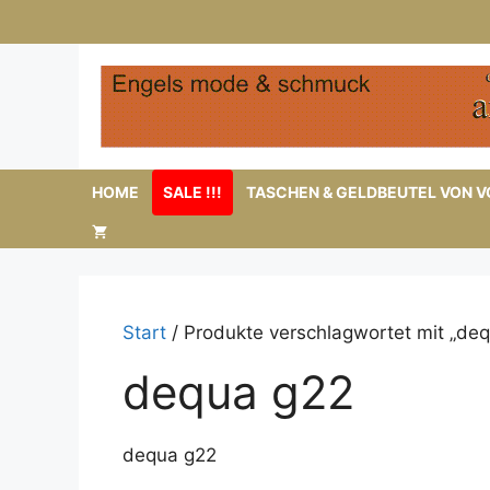
Zum
Inhalt
springen
HOME
SALE !!!
TASCHEN & GELDBEUTEL VON VO
Start
/ Produkte verschlagwortet mit „deq
dequa g22
dequa g22