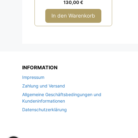
0
130,00
€
v
o
n
In den Warenkorb
5
INFORMATION
Impressum
Zahlung und Versand
Allgemeine Geschäftsbedingungen und
Kundeninformationen
Datenschutzerklärung