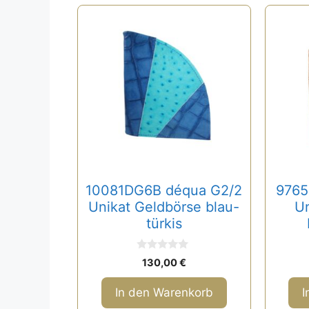
10081DG6B déqua G2/2
9765
Unikat Geldbörse blau-
Un
türkis
0
130,00
€
v
o
n
In den Warenkorb
I
5