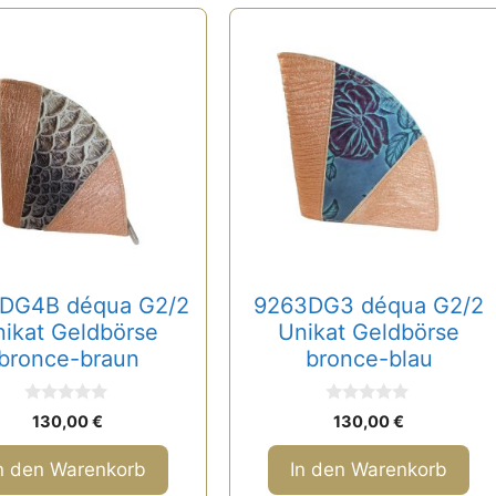
DG4B déqua G2/2
9263DG3 déqua G2/2
ikat Geldbörse
Unikat Geldbörse
bronce-braun
bronce-blau
0
0
130,00
€
130,00
€
v
v
o
o
n
n
n den Warenkorb
In den Warenkorb
5
5