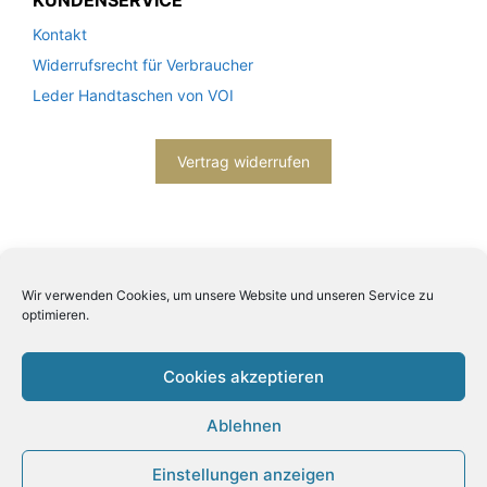
Kontakt
Widerrufsrecht für Verbraucher
Leder Handtaschen von VOI
Vertrag widerrufen
Wir verwenden Cookies, um unsere Website und unseren Service zu
optimieren.
2026© Engels mode schmuck -
Datenschutzerklärung
-
Impressum
- Bitte beachten Sie unsere
AGB
Cookies akzeptieren
Ablehnen
Einstellungen anzeigen