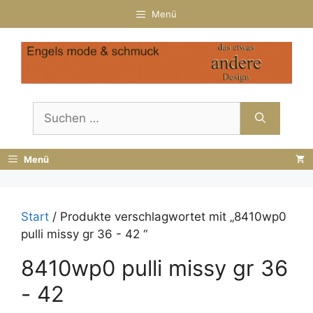
Zum
Menü
Inhalt
springen
Suchen
nach:
Menü
Start
/ Produkte verschlagwortet mit „8410wp0
pulli missy gr 36 - 42 “
8410wp0 pulli missy gr 36
- 42