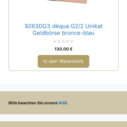
9263DG3 déqua G2/2 Unikat
Geldbörse bronce-blau
0
130,00
€
v
o
n
In den Warenkorb
5
Bitte beachten Sie unsere
AGB
.