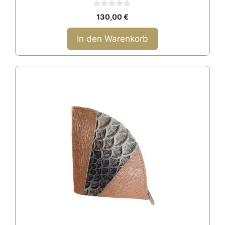
0
130,00
€
v
o
n
In den Warenkorb
5