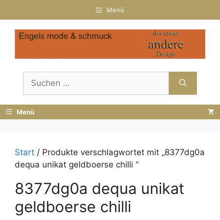
Zum
Menü
Inhalt
springen
Suchen
nach:
Menü
Start
/ Produkte verschlagwortet mit „8377dg0a
dequa unikat geldboerse chilli “
8377dg0a dequa unikat
geldboerse chilli