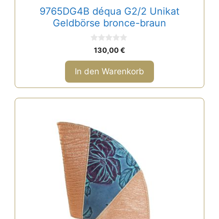
9765DG4B déqua G2/2 Unikat
Geldbörse bronce-braun
0
130,00
€
v
o
n
In den Warenkorb
5