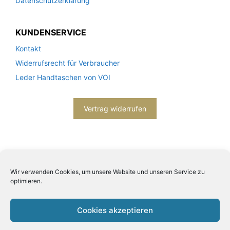
Datenschutzerklärung
KUNDENSERVICE
Kontakt
Widerrufsrecht für Verbraucher
Leder Handtaschen von VOI
Vertrag widerrufen
Wir verwenden Cookies, um unsere Website und unseren Service zu
optimieren.
2026© Engels mode schmuck -
Datenschutzerklärung
-
Impressum
- Bitte beachten Sie unsere
AGB
Cookies akzeptieren