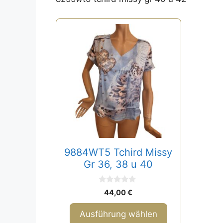
Dieses
Produkt
weist
mehrere
Varianten
auf.
Die
Optionen
können
auf
9884WT5 Tchird Missy
der
Gr 36, 38 u 40
Produktseite
gewählt
0
werden
44,00
€
v
o
n
Ausführung wählen
5