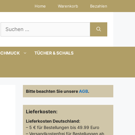
Home
Warenkorb
Bezahlen
Suchen
nach:
SCHMUCK
TÜCHER & SCHALS
Bitte beachten Sie unsere
AGB
.
Lieferkosten:
Lieferkosten
Deutschland:
– 5 € für Bestellungen bis 49.99 Euro
– Versandkostenfrei für Bestellungen ab