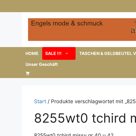
Zum
Inhalt
springen
HOME
SALE !!!
TASCHEN & GELDBEUTEL V
Unser Geschäft
Start
/ Produkte verschlagwortet mit „825
8255wt0 tchird m
8255wt0 tchird missy gr 40 u 42