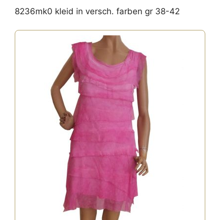
8236mk0 kleid in versch. farben gr 38-42
Dieses
Produkt
weist
mehrere
Varianten
auf.
Die
Optionen
können
auf
der
Produktseite
gewählt
werden