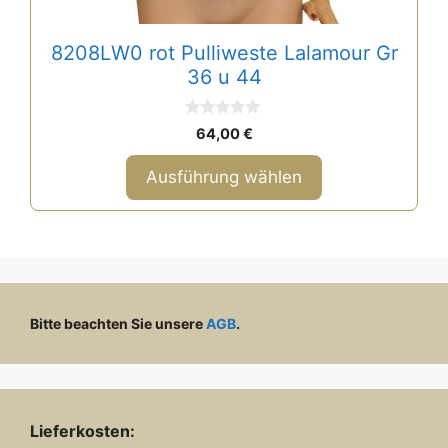
8208LW0 rot Pulliweste Lalamour Gr
36 u 44
0
64,00
€
v
o
n
Ausführung wählen
5
Bitte beachten Sie unsere
AGB
.
Lieferkosten: