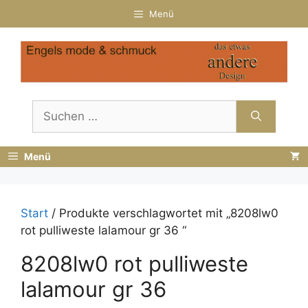
Zum
Menü
Inhalt
springen
Suchen
nach:
Menü
Start
/ Produkte verschlagwortet mit „8208lw0
rot pulliweste lalamour gr 36 “
8208lw0 rot pulliweste
lalamour gr 36