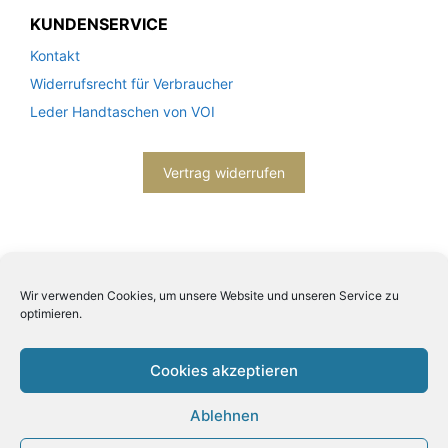
KUNDENSERVICE
Kontakt
Widerrufsrecht für Verbraucher
Leder Handtaschen von VOI
Vertrag widerrufen
Wir verwenden Cookies, um unsere Website und unseren Service zu
optimieren.
2026© Engels mode schmuck -
Datenschutzerklärung
-
Impressum
- Bitte beachten Sie unsere
AGB
Cookies akzeptieren
Ablehnen