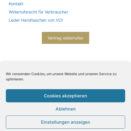
Kontakt
Widerrufsrecht für Verbraucher
Leder Handtaschen von VOI
Vertrag widerrufen
Wir verwenden Cookies, um unsere Website und unseren Service zu
optimieren.
2026© Engels mode schmuck -
Datenschutzerklärung
-
Impressum
- Bitte beachten Sie unsere
AGB
Cookies akzeptieren
Ablehnen
Einstellungen anzeigen
Produkt zum Warenkorb hinzugefügt.