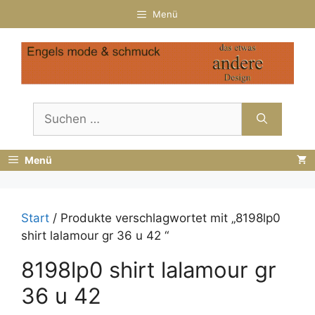
Zum
Menü
Inhalt
springen
Suchen
nach:
Menü
Start
/ Produkte verschlagwortet mit „8198lp0
shirt lalamour gr 36 u 42 “
8198lp0 shirt lalamour gr
36 u 42