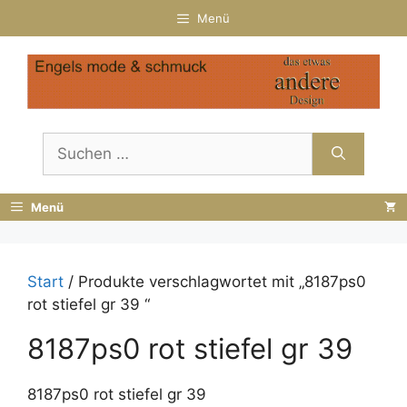
Zum
Menü
Inhalt
springen
Suchen
nach:
Menü
Start
/ Produkte verschlagwortet mit „8187ps0
rot stiefel gr 39 “
8187ps0 rot stiefel gr 39
8187ps0 rot stiefel gr 39