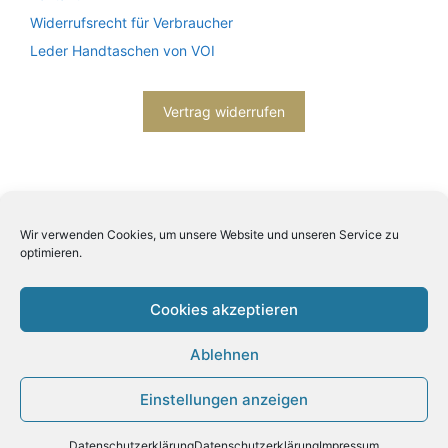
Widerrufsrecht für Verbraucher
Leder Handtaschen von VOI
Vertrag widerrufen
Wir verwenden Cookies, um unsere Website und unseren Service zu
optimieren.
2026© Engels mode schmuck -
Datenschutzerklärung
-
Impressum
- Bitte beachten Sie unsere
AGB
Cookies akzeptieren
Ablehnen
Einstellungen anzeigen
Produkt zum Warenkorb hinzugefügt.
Zur Kasse
0 Artikel -
0,00
€
Datenschutzerklärung
Datenschutzerklärung
Impressum