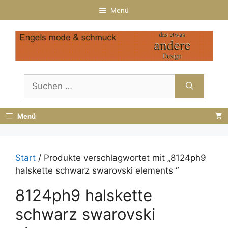
Zum
Menü
Inhalt
springen
Suchen
nach:
Menü
Start
/ Produkte verschlagwortet mit „8124ph9
halskette schwarz swarovski elements “
8124ph9 halskette
schwarz swarovski