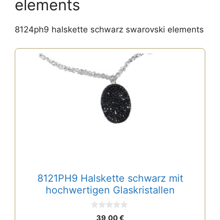
elements
8124ph9 halskette schwarz swarovski elements
8121PH9 Halskette schwarz mit
hochwertigen Glaskristallen
0
39,00
€