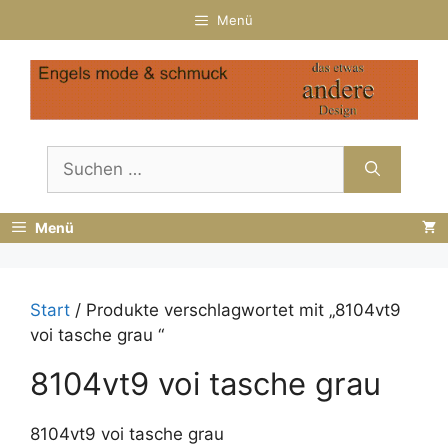
Zum
Menü
Inhalt
springen
Suchen
nach:
Menü
Start
/ Produkte verschlagwortet mit „8104vt9
voi tasche grau “
8104vt9 voi tasche grau
8104vt9 voi tasche grau