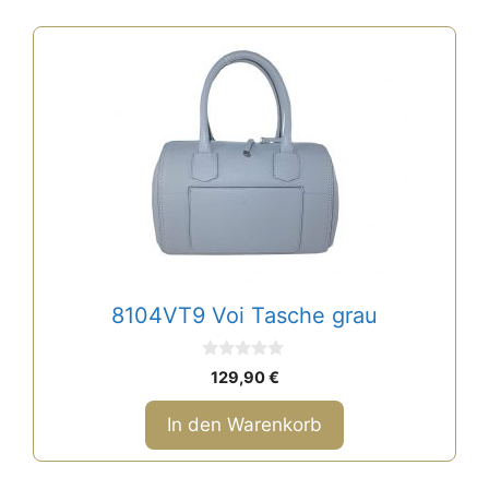
8104VT9 Voi Tasche grau
0
129,90
€
v
o
n
In den Warenkorb
5