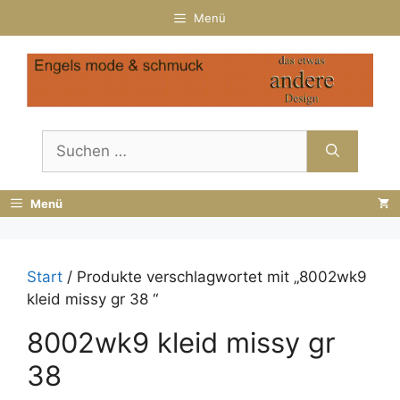
Zum
Menü
Inhalt
springen
Suchen
nach:
Menü
Start
/ Produkte verschlagwortet mit „8002wk9
kleid missy gr 38 “
8002wk9 kleid missy gr
38