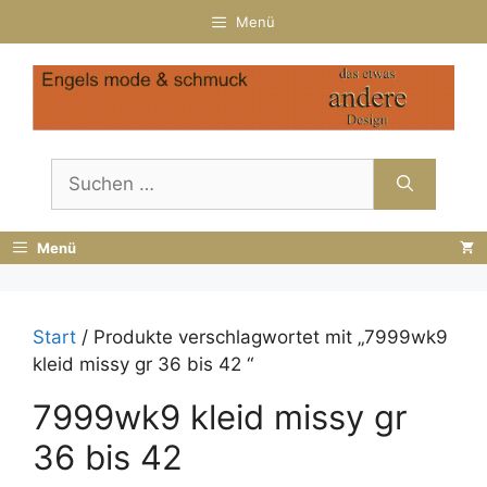
Zum
Menü
Inhalt
springen
Suchen
nach:
Menü
Start
/ Produkte verschlagwortet mit „7999wk9
kleid missy gr 36 bis 42 “
7999wk9 kleid missy gr
36 bis 42