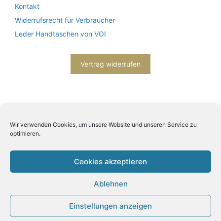
Kontakt
Widerrufsrecht für Verbraucher
Leder Handtaschen von VOI
Vertrag widerrufen
Wir verwenden Cookies, um unsere Website und unseren Service zu
optimieren.
2026© Engels mode schmuck -
Datenschutzerklärung
-
Impressum
- Bitte beachten Sie unsere
AGB
Cookies akzeptieren
Ablehnen
Einstellungen anzeigen
Produkt zum Warenkorb hinzugefügt.