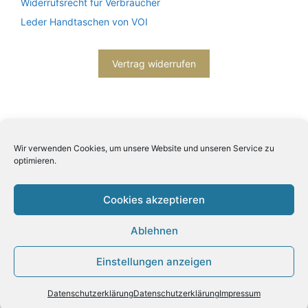
Widerrufsrecht für Verbraucher
Leder Handtaschen von VOI
Vertrag widerrufen
Wir verwenden Cookies, um unsere Website und unseren Service zu
optimieren.
2026© Engels mode schmuck -
Datenschutzerklärung
-
Impressum
- Bitte beachten Sie unsere
AGB
Cookies akzeptieren
Ablehnen
Einstellungen anzeigen
Produkt zum Warenkorb hinzugefügt.
Zur Kasse
0 Artikel -
0,00
€
Datenschutzerklärung
Datenschutzerklärung
Impressum