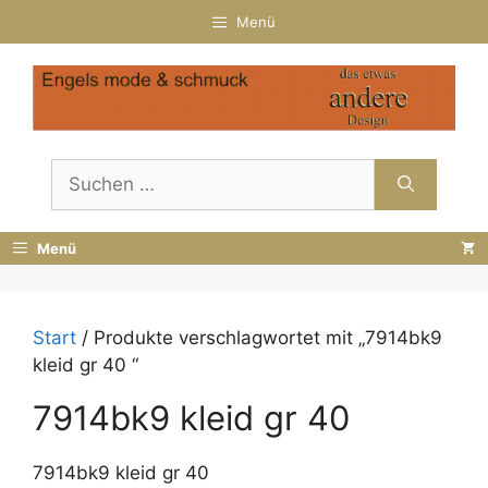
Zum
Menü
Inhalt
springen
Suchen
nach:
Menü
Start
/ Produkte verschlagwortet mit „7914bk9
kleid gr 40 “
7914bk9 kleid gr 40
7914bk9 kleid gr 40