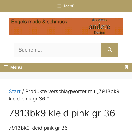
Zum
Menü
Inhalt
springen
Suchen
nach:
Menü
Start
/ Produkte verschlagwortet mit „7913bk9
kleid pink gr 36 “
7913bk9 kleid pink gr 36
7913bk9 kleid pink gr 36