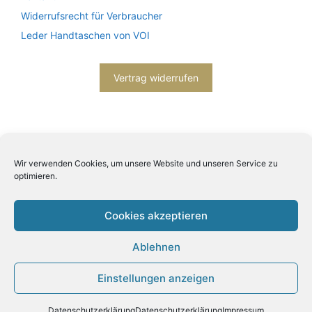
Widerrufsrecht für Verbraucher
Leder Handtaschen von VOI
Vertrag widerrufen
Wir verwenden Cookies, um unsere Website und unseren Service zu
optimieren.
2026© Engels mode schmuck -
Datenschutzerklärung
-
Impressum
- Bitte beachten Sie unsere
AGB
Cookies akzeptieren
Ablehnen
Einstellungen anzeigen
Produkt zum Warenkorb hinzugefügt.
Zur Kasse
0 Artikel -
0,00
€
Datenschutzerklärung
Datenschutzerklärung
Impressum