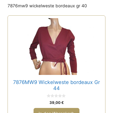
7876mw9 wickelweste bordeaux gr 40
7876MW9 Wickelweste bordeaux Gr
44
0
39,00
€
v
o
n