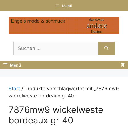
Zum
Menü
Inhalt
springen
Suchen
nach:
Menü
Start
/ Produkte verschlagwortet mit „7876mw9
wickelweste bordeaux gr 40 “
7876mw9 wickelweste
bordeaux gr 40