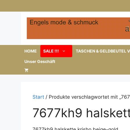
Zum
Inhalt
springen
HOME
SALE !!!
TASCHEN & GELDBEUTEL V
Unser Geschäft
Start
/ Produkte verschlagwortet mit „767
7677kh9 halskett
7677kh9 halskette krisho beige-gold