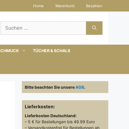
Home
Warenkorb
Bezahlen
Suchen
nach:
SCHMUCK
TÜCHER & SCHALS
Bitte beachten Sie unsere
AGB
.
Lieferkosten:
Lieferkosten
Deutschland:
– 5 € für Bestellungen bis 49.99 Euro
– Versandkostenfrei für Bestellungen ab