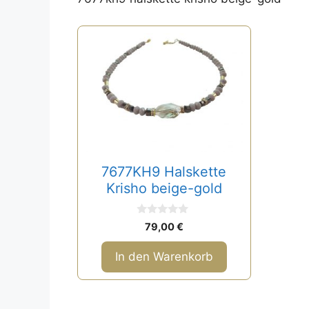
7677KH9 Halskette
Krisho beige-gold
0
79,00
€
v
o
n
In den Warenkorb
5