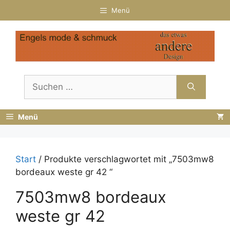
Zum
Menü
Inhalt
springen
Suchen
nach:
Menü
Start
/ Produkte verschlagwortet mit „7503mw8
bordeaux weste gr 42 “
7503mw8 bordeaux
weste gr 42