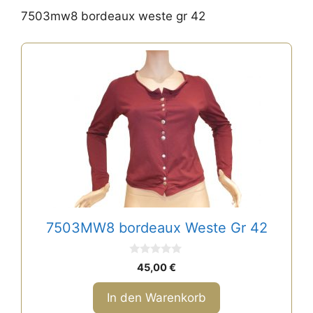
7503mw8 bordeaux weste gr 42
7503MW8 bordeaux Weste Gr 42
0
45,00
€
v
o
n
In den Warenkorb
5