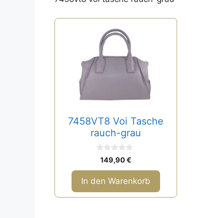
7458VT8 Voi Tasche
rauch-grau
0
149,90
€
v
o
n
In den Warenkorb
5