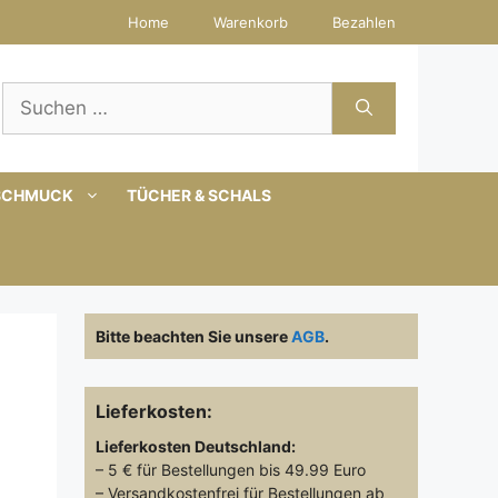
Home
Warenkorb
Bezahlen
Suchen
nach:
SCHMUCK
TÜCHER & SCHALS
Bitte beachten Sie unsere
AGB
.
Lieferkosten:
Lieferkosten
Deutschland:
– 5 € für Bestellungen bis 49.99 Euro
– Versandkostenfrei für Bestellungen ab