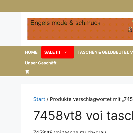
Zum
Inhalt
springen
HOME
SALE !!!
TASCHEN & GELDBEUTEL V
Unser Geschäft
Start
/ Produkte verschlagwortet mit „745
7458vt8 voi tas
7458vt8 voi tasche rauch-grau