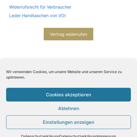
Widerrufsrecht für Verbraucher
Leder Handtaschen von VOI
Vertrag widerrufen
Wir verwenden Cookies, um unsere Website und unseren Service zu
optimieren.
2026© Engels mode schmuck -
Datenschutzerklärung
-
Impressum
- Bitte beachten Sie unsere
AGB
Cookies akzeptieren
Ablehnen
Einstellungen anzeigen
Produkt zum Warenkorb hinzugefügt.
Zur Kasse
0 Artikel -
0,00
€
Datenschutzerklärung
Datenschutzerklärung
Impressum