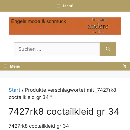
Zum
Menü
Inhalt
springen
Suchen
nach:
Menü
Start
/ Produkte verschlagwortet mit „7427rk8
coctailkleid gr 34 “
7427rk8 coctailkleid gr 34
7427rk8 coctailkleid gr 34