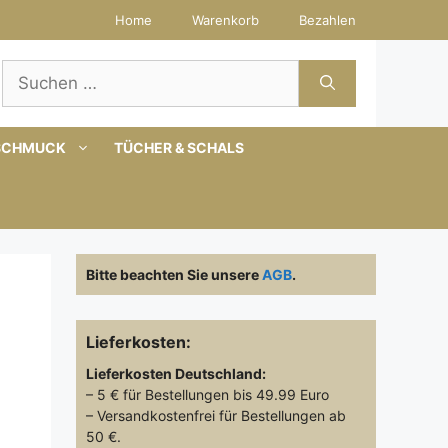
Home
Warenkorb
Bezahlen
Suchen
nach:
SCHMUCK
TÜCHER & SCHALS
Bitte beachten Sie unsere
AGB
.
Lieferkosten:
Lieferkosten
Deutschland:
– 5 € für Bestellungen bis 49.99 Euro
– Versandkostenfrei für Bestellungen ab
50 €.