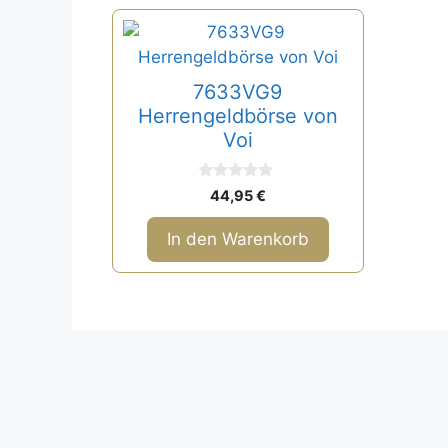
7633VG9
Herrengeldbörse von
Voi
0
44,95
€
v
o
n
In den Warenkorb
5