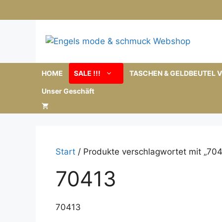
Zum
Inhalt
springen
HOME
SALE !!!
TASCHEN & GELDBEUTEL V
Unser Geschäft
Start
/ Produkte verschlagwortet mit „704
70413
70413