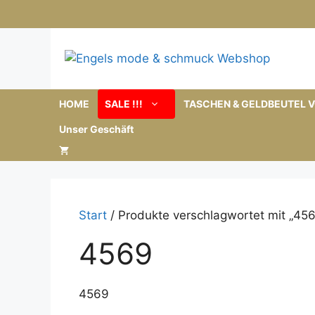
Zum
Inhalt
springen
HOME
SALE !!!
TASCHEN & GELDBEUTEL V
Unser Geschäft
Start
/ Produkte verschlagwortet mit „456
4569
4569