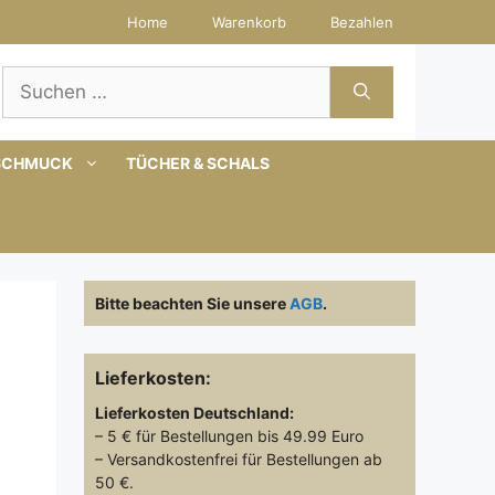
Home
Warenkorb
Bezahlen
Suchen
nach:
SCHMUCK
TÜCHER & SCHALS
Bitte beachten Sie unsere
AGB
.
Lieferkosten:
Lieferkosten
Deutschland:
– 5 € für Bestellungen bis 49.99 Euro
– Versandkostenfrei für Bestellungen ab
50 €.