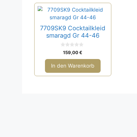
7709SK9 Cocktailkleid
smaragd Gr 44-46
0
159,00
€
v
o
n
In den Warenkorb
5