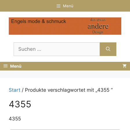
Zum
Menü
Inhalt
springen
Suchen
nach:
Menü
Start
/ Produkte verschlagwortet mit „4355 “
4355
4355