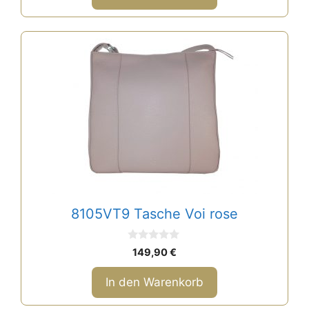
8105VT9 Tasche Voi rose
0
149,90
€
v
o
n
In den Warenkorb
5