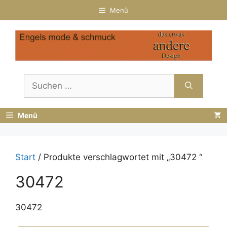
Zum
Menü
Inhalt
springen
Suchen
nach:
Menü
Start
/ Produkte verschlagwortet mit „30472 “
30472
30472