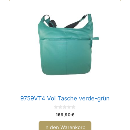
9759VT4 Voi Tasche verde-grün
0
189,90
€
v
o
n
In den Warenkorb
5