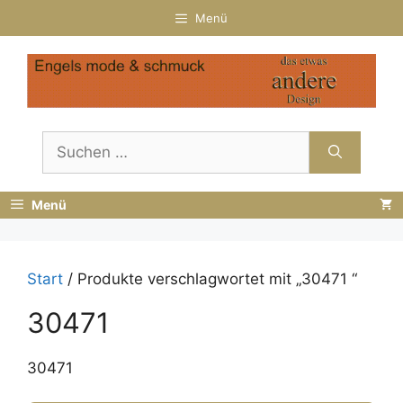
Zum
Menü
Inhalt
springen
Suchen
nach:
Menü
Start
/ Produkte verschlagwortet mit „30471 “
30471
30471