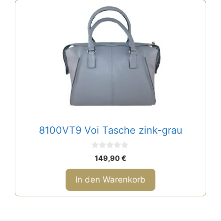
8100VT9 Voi Tasche zink-grau
0
149,90
€
v
o
n
In den Warenkorb
5