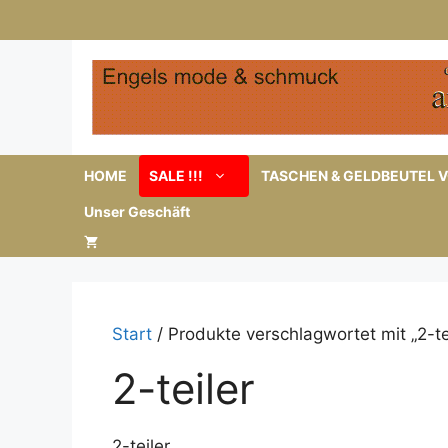
Zum
Inhalt
springen
HOME
SALE !!!
TASCHEN & GELDBEUTEL V
Unser Geschäft
Start
/ Produkte verschlagwortet mit „2-tei
2-teiler
2-teiler