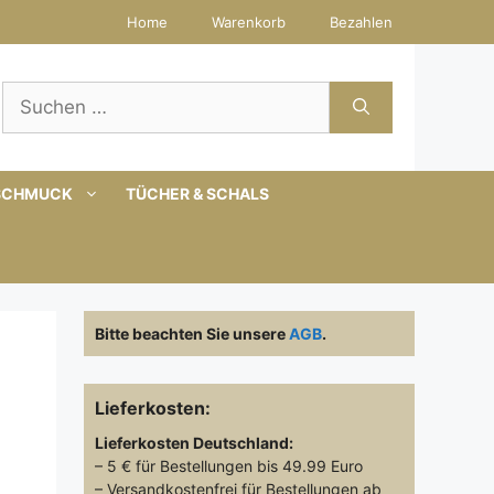
Home
Warenkorb
Bezahlen
Suchen
nach:
SCHMUCK
TÜCHER & SCHALS
Bitte beachten Sie unsere
AGB
.
Lieferkosten:
Lieferkosten
Deutschland:
– 5 € für Bestellungen bis 49.99 Euro
– Versandkostenfrei für Bestellungen ab