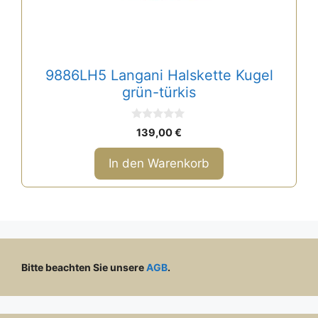
9886LH5 Langani Halskette Kugel
grün-türkis
0
139,00
€
v
o
n
In den Warenkorb
5
Bitte beachten Sie unsere
AGB
.