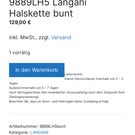
9889LH5 Langani
Halskette bunt
129,00
€
inkl. MwSt., zzgl.
Versand
1 vorrätig
9889LH5
In den Warenkorb
Langani
Liefertermin:
Inland (Deutschland) innerhalb von 2 – 3
Halskette
Tagen
bunt
Ausland innerhalb von 5 – 7 Tagen
nach Vertragsschluss (bei vereinbarter Vorauszahlung nach dem Zeitpunkt Ihrer
Menge
Zahlungsanweisung).
Beachten Sie, dass an Sonn- und Feiertagen keine Zustellung erfolgt.
A
l
t
Artikelnummer:
9889LH5bunt
e
Kategorie:
LANGANI