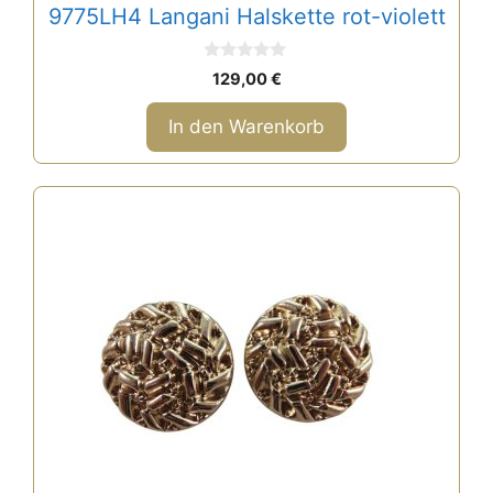
9775LH4 Langani Halskette rot-violett
0
129,00
€
v
o
n
In den Warenkorb
5