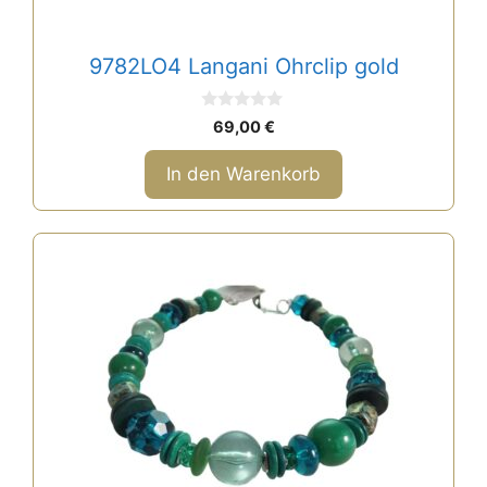
9782LO4 Langani Ohrclip gold
0
69,00
€
v
o
n
In den Warenkorb
5