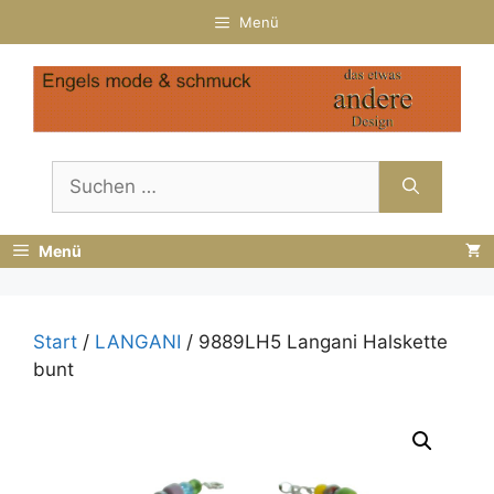
Zum
Menü
Inhalt
springen
Suchen
nach:
Menü
Start
/
LANGANI
/ 9889LH5 Langani Halskette
bunt