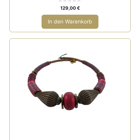
0
129,00
€
v
o
n
In den Warenkorb
5