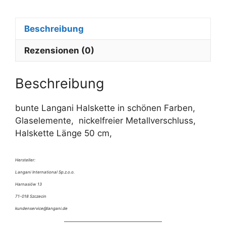
r
n
Beschreibung
a
t
Rezensionen (0)
i
v
e
Beschreibung
:
bunte Langani Halskette in schönen Farben,
Glaselemente, nickelfreier Metallverschluss,
Halskette Länge 50 cm,
Hersteller:
Langani International Sp.z.o.o.
Harnasiów 13
71-018 Szczecin
kundenservice@langani.de