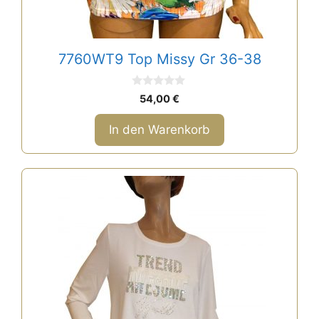
7760WT9 Top Missy Gr 36-38
0
54,00
€
v
o
n
In den Warenkorb
5