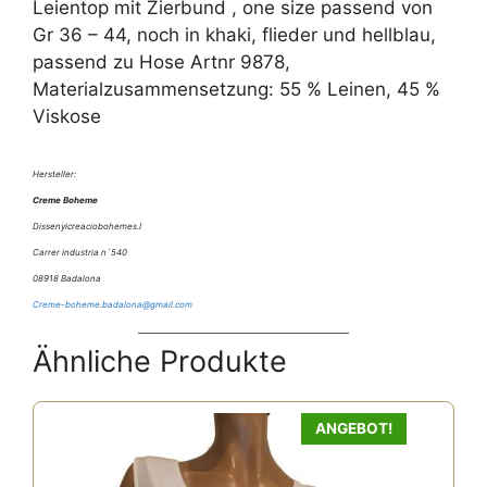
Leientop mit Zierbund , one size passend von
Gr 36 – 44, noch in khaki, flieder und hellblau,
passend zu Hose Artnr 9878,
Materialzusammensetzung: 55 % Leinen, 45 %
Viskose
Hersteller:
Creme Boheme
Dissenyicreaciobohemes.I
Carrer industria n`540
08918 Badalona
Creme-boheme.badalona@gmail.com
Ähnliche Produkte
ANGEBOT!