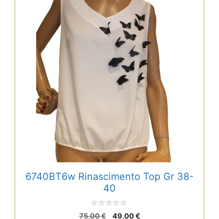
6740BT6w Rinascimento Top Gr 38-
40
0
Ursprünglicher
Aktueller
75,00
€
49,00
€