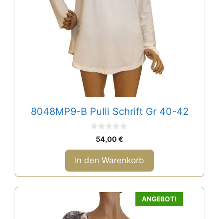
8048MP9-B Pulli Schrift Gr 40-42
0
54,00
€
v
o
n
In den Warenkorb
5
ANGEBOT!