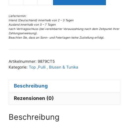
9878CT5
i
Leinentop
v
one
Liefertermin:
Inland (Deutschland) innerhalb von 2 – 3 Tagen
e
size
Ausland innerhalb von 5 – 7 Tagen
:
Gr
nach Vertragsschluss (bei vereinbarter Vorauszahlung nach dem Zeitpunkt Ihrer
Zahlungsanweisung).
36-
Beachten Sie, dass an Sonn- und Feiertagen keine Zustellung erfolgt.
44
Menge
Artikelnummer:
9879CT5
Kategorie:
Top ,Pulli , Blusen & Tunika
Beschreibung
Rezensionen (0)
Beschreibung