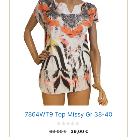
7864WT9 Top Missy Gr 38-40
0
Ursprünglicher
Aktueller
69,00
€
39,00
€
v