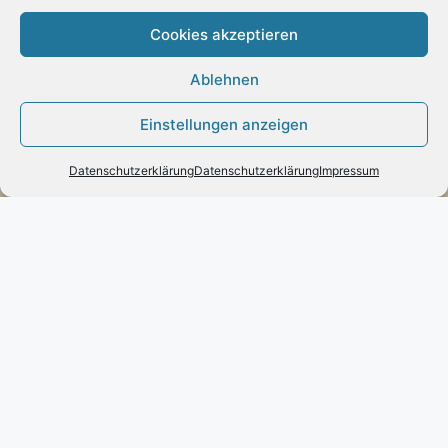
Cookies akzeptieren
Ablehnen
Zahlung:
Einstellungen anzeigen
– Paypal
– Vorab-Überweisung
Datenschutzerklärung
Datenschutzerklärung
Impressum
– Amazon Pay
Kundenmeinungen
Kontakt