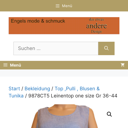
Zum
Menü
Inhalt
springen
Suchen
nach:
Menü
Start
/
Bekleidung
/
Top ,Pulli , Blusen &
Tunika
/ 9878CT5 Leinentop one size Gr 36-44