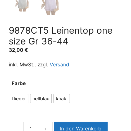
9878CT5 Leinentop one
size Gr 36-44
32,00
€
inkl. MwSt., zzgl.
Versand
A
Farbe
l
t
flieder
hellblau
khaki
e
r
n
a
-
+
In den Warenkorb
t