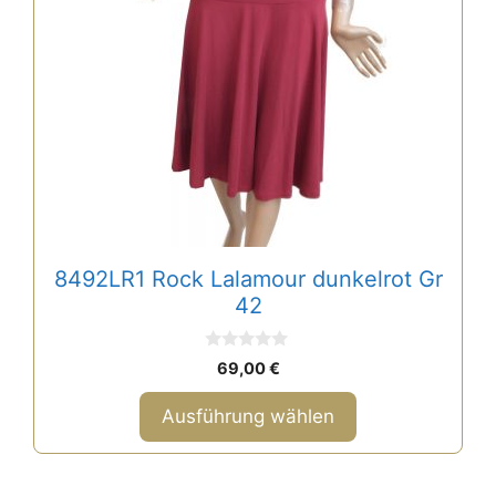
mehrere
Varianten
auf.
Die
Optionen
können
auf
der
Produktseite
gewählt
8492LR1 Rock Lalamour dunkelrot Gr
werden
42
0
69,00
€
v
o
n
Ausführung wählen
5