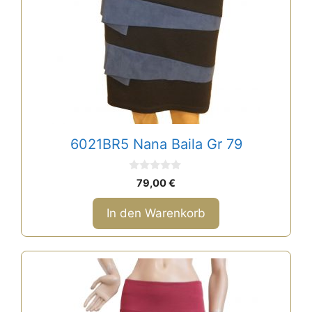
6021BR5 Nana Baila Gr 79
0
79,00
€
v
o
n
In den Warenkorb
5
Dieses
Produkt
weist