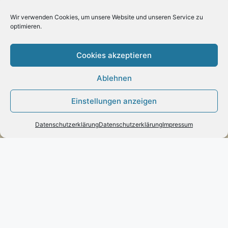
– Paypal
Wir verwenden Cookies, um unsere Website und unseren Service zu
optimieren.
– Vorab-Überweisung
Cookies akzeptieren
– Amazon Pay
Ablehnen
Einstellungen anzeigen
Kundenmeinungen
Datenschutzerklärung
Datenschutzerklärung
Impressum
Kontakt
Engels mode & schmuck
Poststraße 73 – D-66663 – Merzig