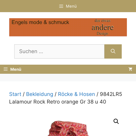
Zum
Menü
Inhalt
springen
Suchen
nach:
Menü
Start
/
Bekleidung
/
Röcke & Hosen
/ 9842LR5
Lalamour Rock Retro orange Gr 38 u 40