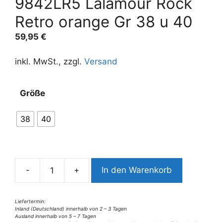
9842LR5 Lalamour Rock
Retro orange Gr 38 u 40
59,95
€
inkl. MwSt., zzgl.
Versand
A
Größe
l
t
38
40
e
r
n
a
-
+
In den Warenkorb
t
9842LR5
i
Lalamour
v
Rock
Liefertermin:
Inland (Deutschland) innerhalb von 2 – 3 Tagen
e
Retro
Ausland innerhalb von 5 – 7 Tagen