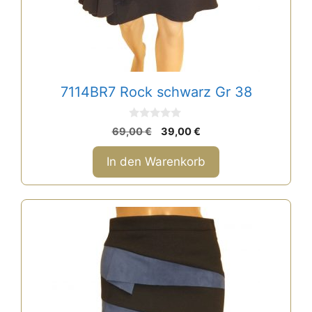
7114BR7 Rock schwarz Gr 38
0
Ursprünglicher
Aktueller
69,00
€
39,00
€
v
Preis
Preis
o
n
war:
ist:
In den Warenkorb
5
69,00 €
39,00 €.