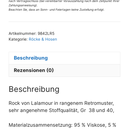
:
orange
nach Vertragsschluss (bei vereinbarter Vorauszahlung nach dem Zeitpunkt Ihrer
Zahlungsanweisung).
Gr
Beachten Sie, dass an Sonn- und Feiertagen keine Zustellung erfolgt.
38
u
40
Artikelnummer:
9842LR5
Menge
Kategorie:
Röcke & Hosen
Beschreibung
Rezensionen (0)
Beschreibung
Rock von Lalamour in rangenem Retromuster,
sehr angenehme Stoffqualität, Gr 38 und 40,
Materialzusammensetzung: 95 % Viskose, 5 %