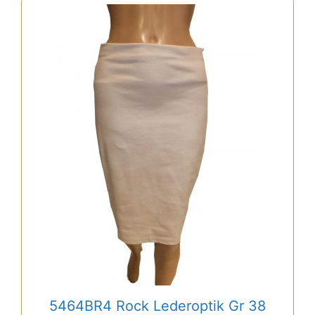
5464BR4 Rock Lederoptik Gr 38