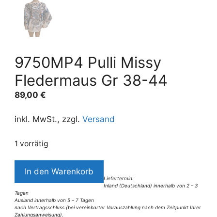
9750MP4 Pulli Missy
Fledermaus Gr 38-44
89,00
€
inkl. MwSt., zzgl.
Versand
1 vorrätig
9750MP4
In den Warenkorb
Pulli
Liefertermin:
Inland (Deutschland) innerhalb von 2 – 3
Missy
Tagen
Fledermaus
Ausland innerhalb von 5 – 7 Tagen
nach Vertragsschluss (bei vereinbarter Vorauszahlung nach dem Zeitpunkt Ihrer
Gr
Zahlungsanweisung).