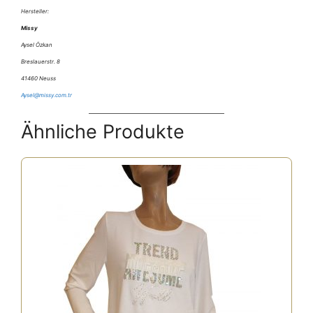
Hersteller:
Missy
Aysel Özkan
Breslauerstr. 8
41460 Neuss
Aysel@missy.com.tr
Ähnliche Produkte