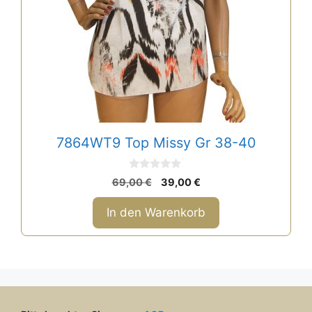
7864WT9 Top Missy Gr 38-40
0
Ursprünglicher
Aktueller
69,00
€
39,00
€
v
Preis
Preis
o
n
war:
ist:
In den Warenkorb
5
69,00 €
39,00 €.