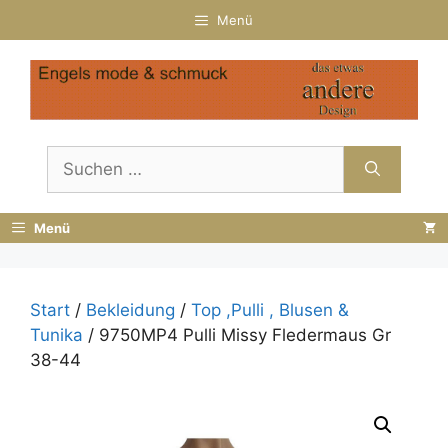
Zum
Menü
Inhalt
springen
Suchen
nach:
Menü
Start
/
Bekleidung
/
Top ,Pulli , Blusen &
Tunika
/ 9750MP4 Pulli Missy Fledermaus Gr
38-44