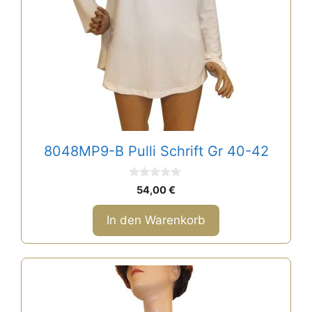
8048MP9-B Pulli Schrift Gr 40-42
0
54,00
€
v
o
n
In den Warenkorb
5
Dieses
Produkt
weist