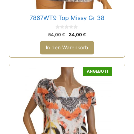
7867WT9 Top Missy Gr 38
0
Ursprünglicher
Aktueller
54,00
€
34,00
€
v
Preis
Preis
o
n
war:
ist:
In den Warenkorb
5
54,00 €
34,00 €.
ANGEBOT!