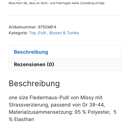
Beachten Sie, dass an Sonn- und Feiertagen keine Zustellung erfolgt.
38-
A
44
l
Menge
t
Artikelnummer:
9750MP4
e
Kategorie:
Top ,Pulli , Blusen & Tunika
r
n
Beschreibung
a
t
Rezensionen (0)
i
v
e
Beschreibung
:
one size Fledermaus-Pulli von Missy mit
Strassverzierung, passend von Gr 38-44,
Materialzusammensetzung: 95 % Polyester, 5
% Elasthan