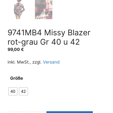
9741MB4 Missy Blazer
rot-grau Gr 40 u 42
99,00
€
inkl. MwSt., zzgl.
Versand
A
Größe
l
t
40
42
e
r
n
a