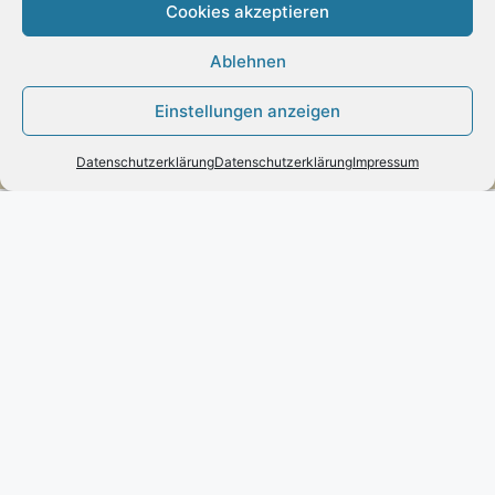
Cookies akzeptieren
– Amazon Pay
Ablehnen
Einstellungen anzeigen
Kundenmeinungen
Datenschutzerklärung
Datenschutzerklärung
Impressum
Kontakt
Engels mode & schmuck
Poststraße 73 – D-66663 – Merzig
Telefon:
0049(0)6861-790096
Fax:
0049(0)6861-790497
Handy:
0049(0)170-3432525
engels-mode-schmuck@web.de