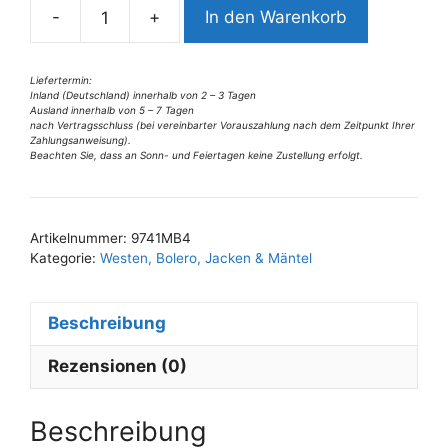
-
+
In den Warenkorb
t
9741MB4
i
Missy
v
Blazer
Liefertermin:
Inland (Deutschland) innerhalb von 2 – 3 Tagen
e
rot-
Ausland innerhalb von 5 – 7 Tagen
:
grau
nach Vertragsschluss (bei vereinbarter Vorauszahlung nach dem Zeitpunkt Ihrer
Zahlungsanweisung).
Gr
Beachten Sie, dass an Sonn- und Feiertagen keine Zustellung erfolgt.
40
u
42
Artikelnummer:
9741MB4
Menge
Kategorie:
Westen, Bolero, Jacken & Mäntel
Beschreibung
Rezensionen (0)
Beschreibung