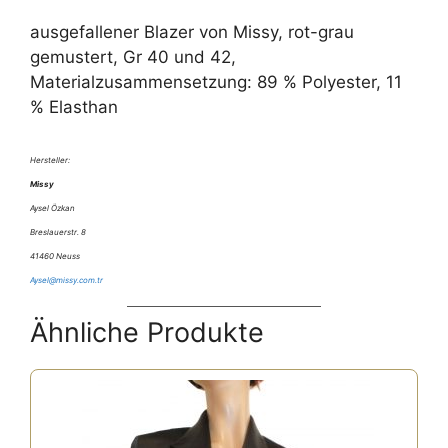
ausgefallener Blazer von Missy, rot-grau
gemustert, Gr 40 und 42,
Materialzusammensetzung: 89 % Polyester, 11
% Elasthan
Hersteller:
Missy
Aysel Özkan
Breslauerstr. 8
41460 Neuss
Aysel@missy.com.tr
Ähnliche Produkte
Dieses
Produkt
weist