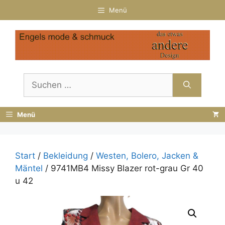
Zum
Menü
Inhalt
springen
Suchen
nach:
Menü
Start
/
Bekleidung
/
Westen, Bolero, Jacken &
Mäntel
/ 9741MB4 Missy Blazer rot-grau Gr 40
u 42