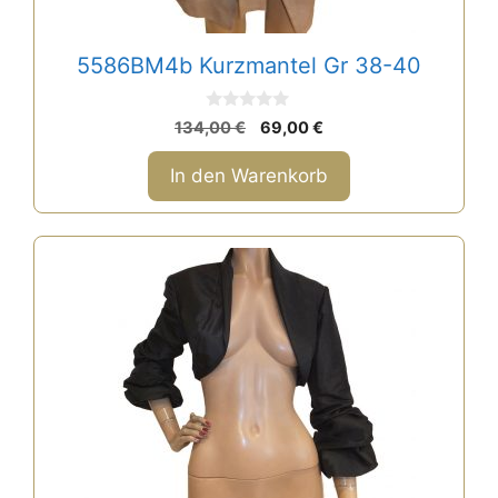
5586BM4b Kurzmantel Gr 38-40
0
Ursprünglicher
Aktueller
134,00
€
69,00
€
v
Preis
Preis
o
n
war:
ist:
In den Warenkorb
5
134,00 €
69,00 €.