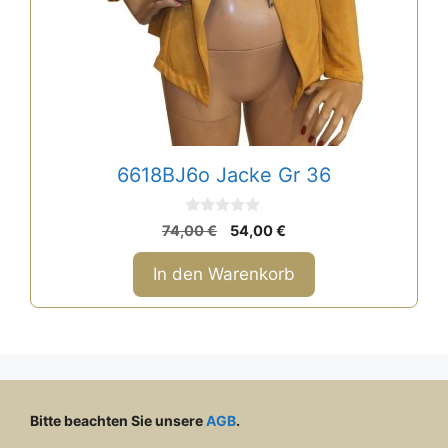
6618BJ6o Jacke Gr 36
0
Ursprünglicher
Aktueller
74,00
€
54,00
€
v
Preis
Preis
o
n
war:
ist:
In den Warenkorb
5
74,00 €
54,00 €.
Bitte beachten Sie unsere
AGB
.