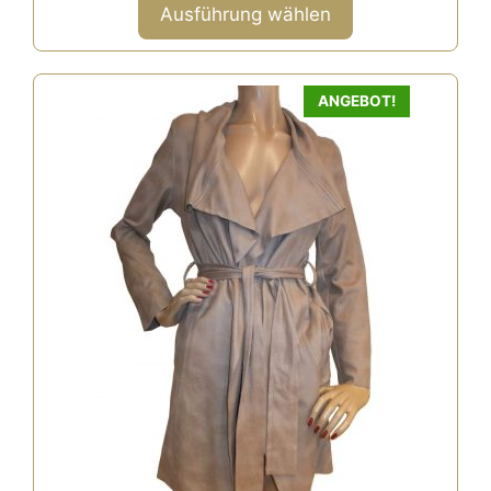
n
Ausführung wählen
5
ANGEBOT!