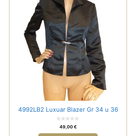
mehrere
Varianten
auf.
Die
Optionen
können
auf
der
Produktseite
gewählt
werden
4992LB2 Luxuar Blazer Gr 34 u 36
0
49,00
€
v
o