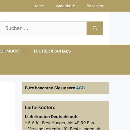
Home
Warenkorb
Bezahlen
Suchen
nach:
SCHMUCK
TÜCHER & SCHALS
Bitte beachten Sie unsere
AGB
.
Lieferkosten:
Lieferkosten
Deutschland:
– 5 € für Bestellungen bis 49.99 Euro
– Versandkostenfrei für Bestellungen ab