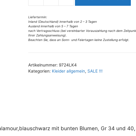
t
9724LK4
i
Lalamour
v
langes
Liefertermin:
Inland (Deutschland) innerhalb von 2 – 3 Tagen
e
Wickelkleid
Ausland innerhalb von 5 – 7 Tagen
:
Gr
nach Vertragsschluss (bei vereinbarter Vorauszahlung nach dem Zeitpunk
Ihrer Zahlungsanweisung).
34
Beachten Sie, dass an Sonn- und Feiertagen keine Zustellung erfolgt.
u
40
Menge
Artikelnummer:
9724LK4
Kategorien:
Kleider allgemein
,
SALE !!!
alamour,blauschwarz mit bunten Blumen, Gr 34 und 40,