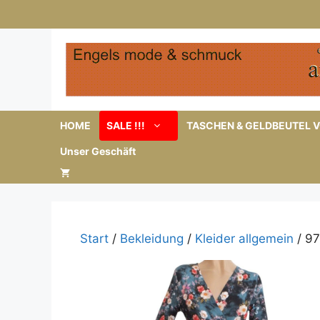
Zum
Inhalt
springen
HOME
SALE !!!
TASCHEN & GELDBEUTEL V
Unser Geschäft
Start
/
Bekleidung
/
Kleider allgemein
/ 97