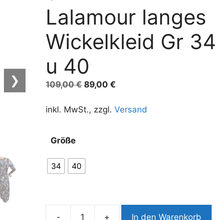
Lalamour langes
Wickelkleid Gr 34
u 40
❯
Ursprünglicher
Aktueller
109,00
€
89,00
€
Preis
Preis
war:
ist:
inkl. MwSt., zzgl.
Versand
109,00 €
89,00 €.
A
Größe
l
t
34
40
e
r
n
a
-
+
In den Warenkorb