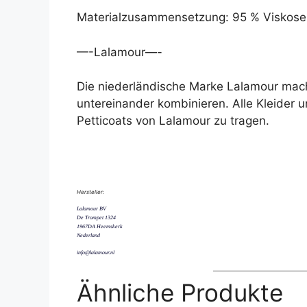
Materialzusammensetzung: 95 % Viskose,
—-Lalamour—-
Die niederländische Marke Lalamour mach
untereinander kombinieren. Alle Kleider 
Petticoats von Lalamour zu tragen.
Hersteller:
Lalamour BV
De Trompet 1324
1967DA Heemskerk
Nederland
info@lalamour.nl
Ähnliche Produkte