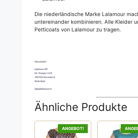
Die niederländische Marke Lalamour mach
untereinander kombinieren. Alle Kleider 
Petticoats von Lalamour zu tragen.
Hersteller:
Lalamour BV
De Trompet 1324
1967DA Heemskerk
Nederland
info@lalamour.nl
Ähnliche Produkte
Dieses
ANGEBOT!
ANGE
Produkt