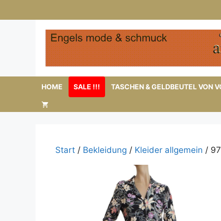
Zum
Inhalt
springen
HOME
SALE !!!
TASCHEN & GELDBEUTEL VON VO
Start
/
Bekleidung
/
Kleider allgemein
/ 97