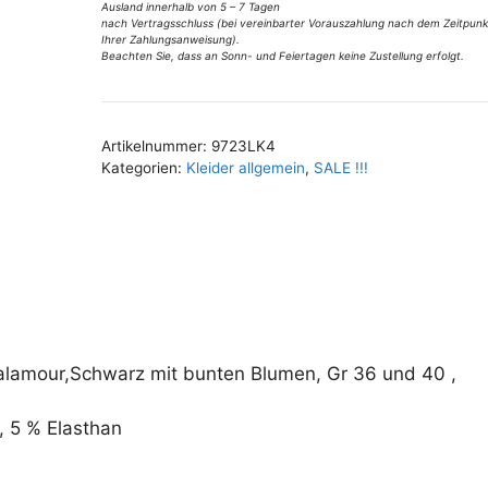
Ausland innerhalb von 5 – 7 Tagen
:
Gr
nach Vertragsschluss (bei vereinbarter Vorauszahlung nach dem Zeitpunk
Ihrer Zahlungsanweisung).
36
Beachten Sie, dass an Sonn- und Feiertagen keine Zustellung erfolgt.
u
40
Menge
Artikelnummer:
9723LK4
Kategorien:
Kleider allgemein
,
SALE !!!
alamour,Schwarz mit bunten Blumen, Gr 36 und 40 ,
 5 % Elasthan