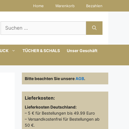
Home
Warenkorb
Bezahlen
Suchen
nach:
MUCK
TÜCHER & SCHALS
Unser Geschäft
Bitte beachten Sie unsere
AGB
.
Lieferkosten:
Lieferkosten
Deutschland:
– 5 € für Bestellungen bis 49.99 Euro
– Versandkostenfrei für Bestellungen ab
50 €.