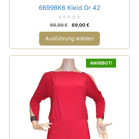
6699BK6 Kleid Gr 42
0
Ursprünglicher
Aktueller
99,00
€
69,00
€
v
Preis
Preis
o
n
war:
ist:
Ausführung wählen
5
99,00 €
69,00 €.
ANGEBOT!