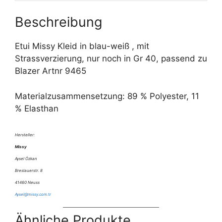
e
Beschreibung
:
Etui Missy Kleid in blau-weiß , mit
Strassverzierung, nur noch in Gr 40, passend zu
Blazer Artnr 9465
Materialzusammensetzung: 89 % Polyester, 11
% Elasthan
Hersteller:
Missy
Aysel Özkan
Breslauerstr. 8
41460 Neuss
Aysel@missy.com.tr
Ähnliche Produkte