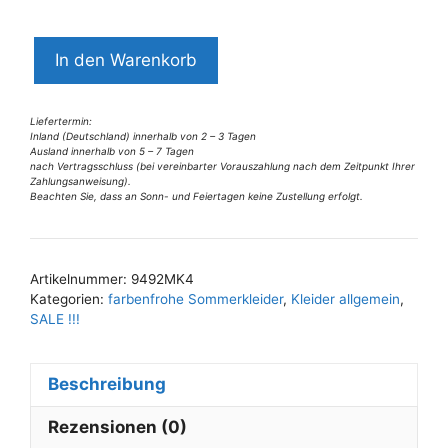
9492MK4
In den Warenkorb
Missy
Kleid
blau-
Liefertermin:
Inland (Deutschland) innerhalb von 2 – 3 Tagen
weiß
Ausland innerhalb von 5 – 7 Tagen
nach Vertragsschluss (bei vereinbarter Vorauszahlung nach dem Zeitpunkt Ihrer
Gr
Zahlungsanweisung).
40
Beachten Sie, dass an Sonn- und Feiertagen keine Zustellung erfolgt.
A
Menge
l
t
Artikelnummer:
9492MK4
e
Kategorien:
farbenfrohe Sommerkleider
,
Kleider allgemein
,
r
SALE !!!
n
a
Beschreibung
t
i
Rezensionen (0)
v