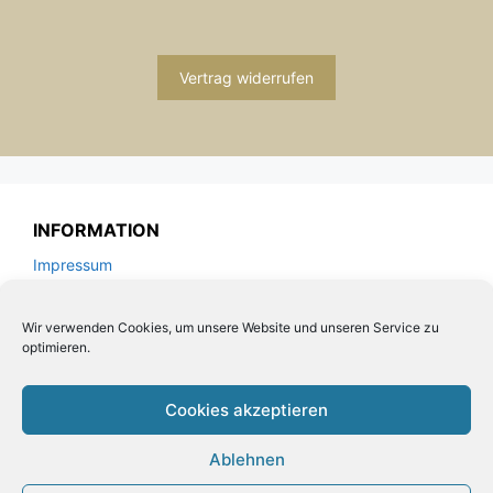
Vertrag widerrufen
INFORMATION
Impressum
Zahlung und Versand
Allgemeine Geschäftsbedingungen und
Wir verwenden Cookies, um unsere Website und unseren Service zu
optimieren.
Kundeninformationen
Datenschutzerklärung
Cookies akzeptieren
KUNDENSERVICE
Ablehnen
Kontakt