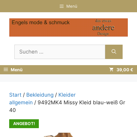
Zum
Menü
Inhalt
springen
Suchen
nach:
Menü
39,00 €
Start
/
Bekleidung
/
Kleider
allgemein
/ 9492MK4 Missy Kleid blau-weiß Gr
40
ANGEBOT!