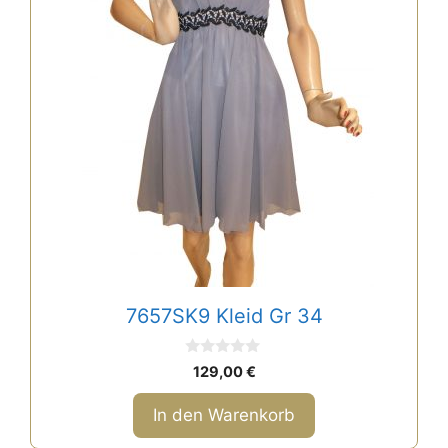
7657SK9 Kleid Gr 34
0
129,00
€
v
o
n
In den Warenkorb
5