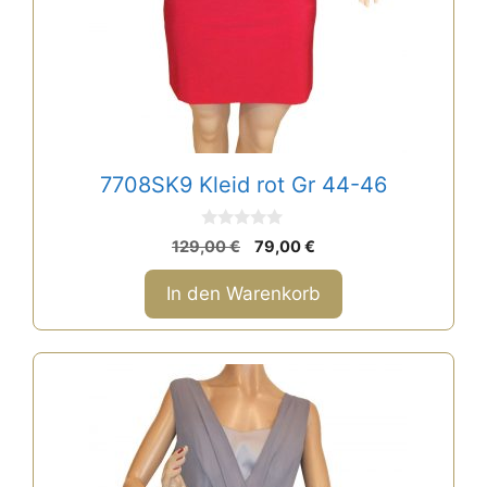
7708SK9 Kleid rot Gr 44-46
0
Ursprünglicher
Aktueller
129,00
€
79,00
€
v
Preis
Preis
o
n
war:
ist:
In den Warenkorb
5
129,00 €
79,00 €.