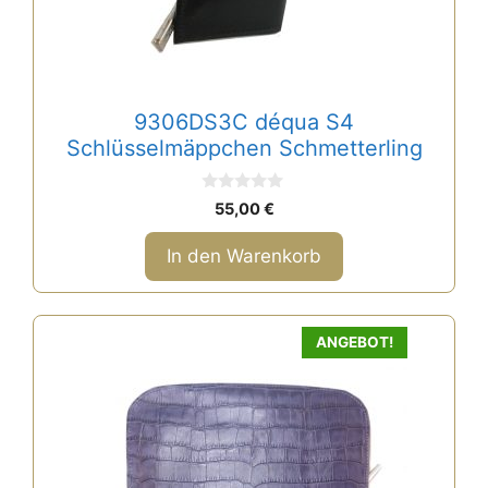
9306DS3C déqua S4
Schlüsselmäppchen Schmetterling
0
55,00
€
v
o
n
In den Warenkorb
5
ANGEBOT!