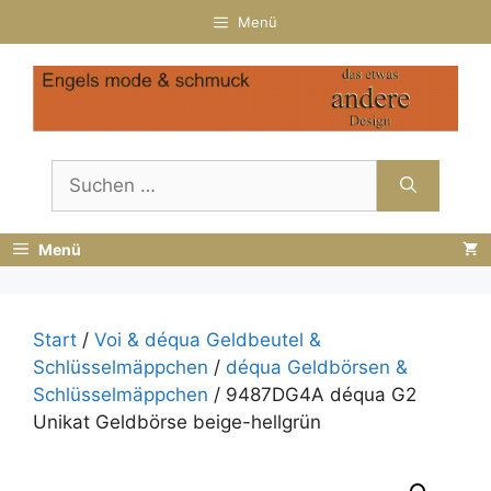
Zum
Menü
Inhalt
springen
Suchen
nach:
Menü
Start
/
Voi & déqua Geldbeutel &
Schlüsselmäppchen
/
déqua Geldbörsen &
Schlüsselmäppchen
/ 9487DG4A déqua G2
Unikat Geldbörse beige-hellgrün