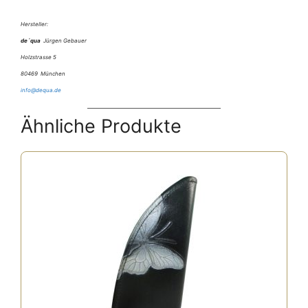
Hersteller:
de´qua
Jürgen Gebauer
Holzstrasse 5
80469 München
info@dequa.de
Ähnliche Produkte