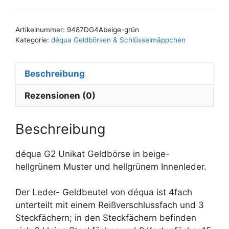
hellgrün
l
Menge
t
Artikelnummer:
9487DG4Abeige-grün
e
Kategorie:
déqua Geldbörsen & Schlüsselmäppchen
r
n
Beschreibung
a
t
Rezensionen (0)
i
v
e
Beschreibung
:
déqua G2 Unikat Geldbörse in beige-
hellgrünem Muster und hellgrünem Innenleder.
Der Leder- Geldbeutel von déqua ist 4fach
unterteilt mit einem Reißverschlussfach und 3
Steckfächern; in den Steckfächern befinden