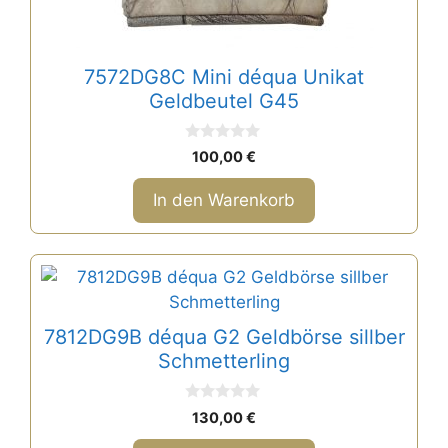
7572DG8C Mini déqua Unikat
Geldbeutel G45
0
100,00
€
v
o
n
In den Warenkorb
5
7812DG9B déqua G2 Geldbörse sillber
Schmetterling
0
130,00
€
v
o