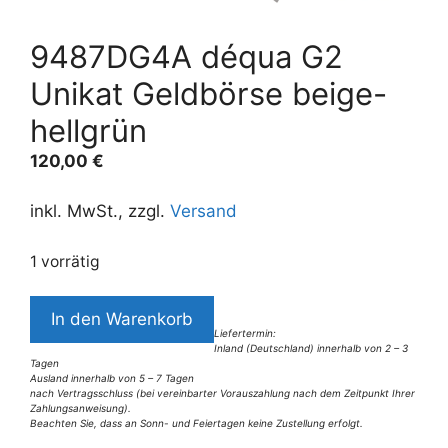
9487DG4A déqua G2
Unikat Geldbörse beige-
hellgrün
120,00
€
inkl. MwSt., zzgl.
Versand
1 vorrätig
9487DG4A
In den Warenkorb
déqua
Liefertermin:
Inland (Deutschland) innerhalb von 2 – 3
G2
Tagen
Unikat
Ausland innerhalb von 5 – 7 Tagen
nach Vertragsschluss (bei vereinbarter Vorauszahlung nach dem Zeitpunkt Ihrer
Geldbörse
Zahlungsanweisung).
Beachten Sie, dass an Sonn- und Feiertagen keine Zustellung erfolgt.
beige-
A