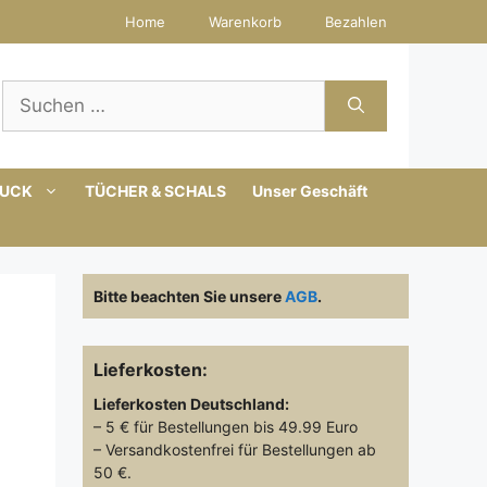
Home
Warenkorb
Bezahlen
Suchen
nach:
MUCK
TÜCHER & SCHALS
Unser Geschäft
Bitte beachten Sie unsere
AGB
.
Lieferkosten:
Lieferkosten
Deutschland:
– 5 € für Bestellungen bis 49.99 Euro
– Versandkostenfrei für Bestellungen ab
50 €.