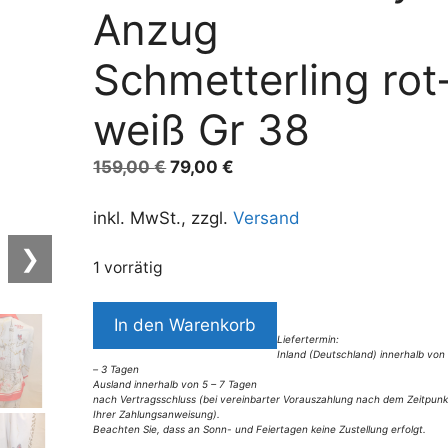
Anzug
Schmetterling rot
weiß Gr 38
Ursprünglicher
Aktueller
159,00
€
79,00
€
Preis
Preis
war:
ist:
inkl. MwSt., zzgl.
Versand
159,00 €
79,00 €.
❯
1 vorrätig
9455MB4
In den Warenkorb
Missy
Liefertermin:
Inland (Deutschland) innerhalb von
Anzug
– 3 Tagen
Schmetterling
Ausland innerhalb von 5 – 7 Tagen
nach Vertragsschluss (bei vereinbarter Vorauszahlung nach dem Zeitpunk
rot-
Ihrer Zahlungsanweisung).
Beachten Sie, dass an Sonn- und Feiertagen keine Zustellung erfolgt.
weiß