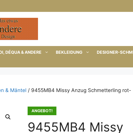
I, DÉQUA & ANDERE
BEKLEIDUNG
DESIGNER-SCH
en & Mäntel
/ 9455MB4 Missy Anzug Schmetterling rot-
ANGEBOT!
9455MB4 Missy