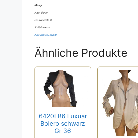
Missy
Aysel Özkan
Breslauerstr. 8
41460 Neuss
Aysel@missy.com.tr
Ähnliche Produkte
6420LB6 Luxuar
Bolero schwarz
Gr 36