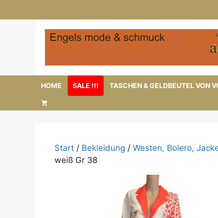
Zum
Inhalt
springen
HOME
SALE !!!
TASCHEN & GELDBEUTEL VON VO
Start
/
Bekleidung
/
Westen, Bolero, Jack
weiß Gr 38