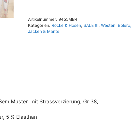
A
Gr
l
38
t
Menge
Artikelnummer:
9455MB4
e
Kategorien:
Röcke & Hosen
,
SALE !!!
,
Westen, Bolero,
r
Jacken & Mäntel
n
a
t
i
v
e
:
ßem Muster, mit Strassverzierung, Gr 38,
r, 5 % Elasthan