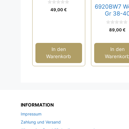
6920BW7 W
0
49,00
€
v
Gr 38-4
o
n
5
0
89,00
€
v
o
n
5
In den
In den
Warenkorb
Warenkor
INFORMATION
Impressum
Zahlung und Versand