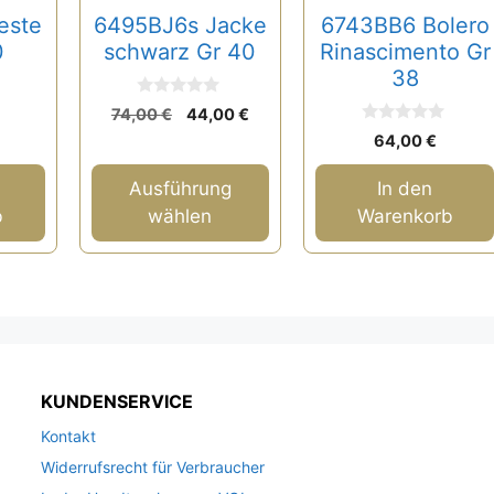
auf
este
6495BJ6s Jacke
6743BB6 Bolero
der
0
schwarz Gr 40
Rinascimento Gr
Produktseite
38
gewählt
0
Ursprünglicher
Aktueller
74,00
€
44,00
€
v
werden
0
Preis
Preis
o
64,00
€
v
n
war:
ist:
o
5
n
74,00 €
44,00 €.
Ausführung
In den
5
b
wählen
Warenkorb
KUNDENSERVICE
Kontakt
Widerrufsrecht für Verbraucher