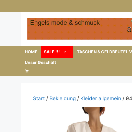
Zum
Inhalt
springen
HOME
SALE !!!
TASCHEN & GELDBEUTEL V
Unser Geschäft
Start
/
Bekleidung
/
Kleider allgemein
/ 94