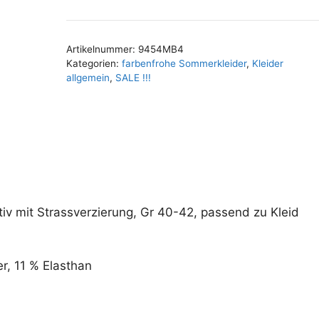
A
Gr
l
40-
t
42
Artikelnummer:
9454MB4
e
Kategorien:
farbenfrohe Sommerkleider
,
Kleider
Menge
r
allgemein
,
SALE !!!
n
a
t
i
v
e
:
iv mit Strassverzierung, Gr 40-42, passend zu Kleid
, 11 % Elasthan