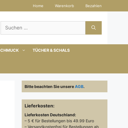
Home
Warenkorb
Bezahlen
Suchen
nach:
SCHMUCK
TÜCHER & SCHALS
Bitte beachten Sie unsere
AGB
.
Lieferkosten:
Lieferkosten
Deutschland:
– 5 € für Bestellungen bis 49.99 Euro
– Versandkostenfrei für Bestellungen ab