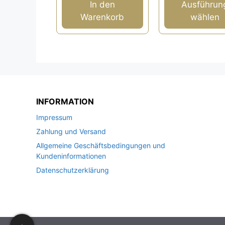
auf
In den
Ausführun
der
Warenkorb
wählen
Produktseite
gewählt
werden
INFORMATION
Impressum
Zahlung und Versand
Allgemeine Geschäftsbedingungen und
Kundeninformationen
Datenschutzerklärung