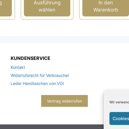
auf
n
war:
ist:
g
Ausführung
In den
5
der
189,00 €
99,00 €.
wählen
Warenkorb
Produktseite
gewählt
werden
KUNDENSERVICE
Kontakt
Widerrufsrecht für Verbraucher
Leder Handtaschen von VOI
Vertrag widerrufen
Wir verwend
Cookies