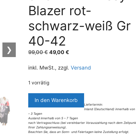
Blazer rot-
schwarz-weiß Gr
40-42
❯
Ursprünglicher
Aktueller
99,00
€
49,00
€
Preis
Preis
war:
ist:
inkl. MwSt., zzgl.
Versand
99,00 €
49,00 €.
1 vorrätig
9454MB4
In den Warenkorb
Missy
Liefertermin:
Inland (Deutschland) innerhalb von
Blazer
– 3 Tagen
rot-
Ausland innerhalb von 5 – 7 Tagen
nach Vertragsschluss (bei vereinbarter Vorauszahlung nach dem Zeitpunk
schwarz-
Ihrer Zahlungsanweisung).
Beachten Sie, dass an Sonn- und Feiertagen keine Zustellung erfolgt.
weiß