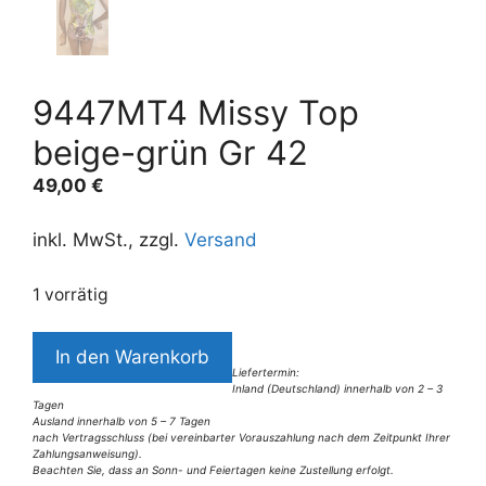
9447MT4 Missy Top
beige-grün Gr 42
49,00
€
inkl. MwSt., zzgl.
Versand
1 vorrätig
9447MT4
In den Warenkorb
Missy
Liefertermin:
Inland (Deutschland) innerhalb von 2 – 3
Top
Tagen
beige-
Ausland innerhalb von 5 – 7 Tagen
nach Vertragsschluss (bei vereinbarter Vorauszahlung nach dem Zeitpunkt Ihrer
grün
Zahlungsanweisung).
Beachten Sie, dass an Sonn- und Feiertagen keine Zustellung erfolgt.
Gr