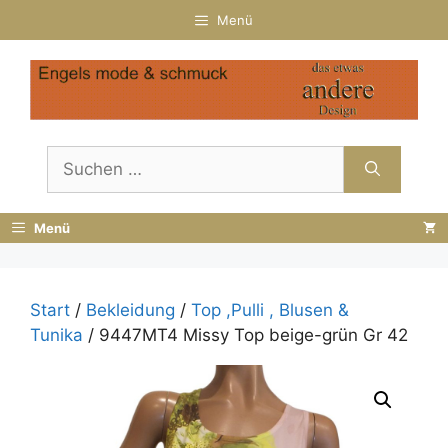
Zum
Menü
Inhalt
springen
Suchen
nach:
Menü
Start
/
Bekleidung
/
Top ,Pulli , Blusen &
Tunika
/ 9447MT4 Missy Top beige-grün Gr 42