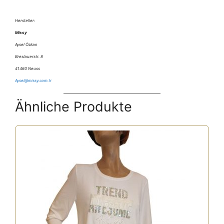
Hersteller:
Missy
Aysel Özkan
Breslauerstr. 8
41460 Neuss
Aysel@missy.com.tr
Ähnliche Produkte