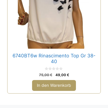
6740BT6w Rinascimento Top Gr 38-
40
0
Ursprünglicher
Aktueller
75,00
€
49,00
€
v
Preis
Preis
o
n
war:
ist:
In den Warenkorb
5
75,00 €
49,00 €.