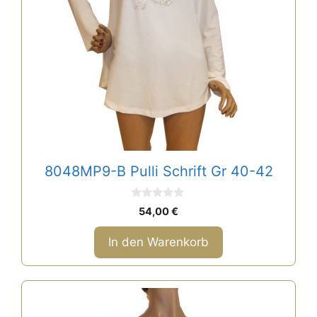
8048MP9-B Pulli Schrift Gr 40-42
0
54,00
€
v
o
n
In den Warenkorb
5