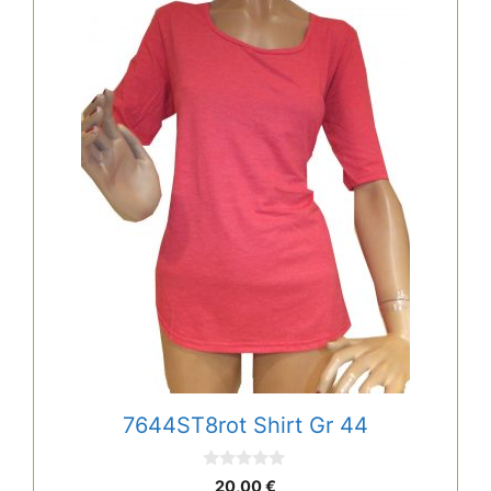
7644ST8rot Shirt Gr 44
0
20,00
€