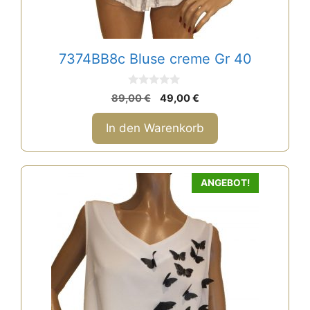
7374BB8c Bluse creme Gr 40
0
Ursprünglicher
Aktueller
89,00
€
49,00
€
v
Preis
Preis
o
n
war:
ist:
In den Warenkorb
5
89,00 €
49,00 €.
ANGEBOT!