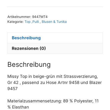
A
42
l
Menge
t
Artikelnummer:
9447MT4
e
Kategorie:
Top ,Pulli , Blusen & Tunika
r
n
Beschreibung
a
t
Rezensionen (0)
i
v
e
Beschreibung
:
Missy Top in beige-grün mit Strassverzierung,
Gr 42 , passend zu Hose Artnr 9458 und Blazer
9457
Materialzusammensetzung: 89 % Polyester, 11
% Elasthan