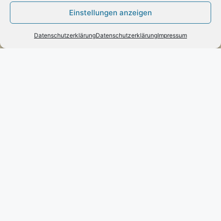
– Vorab-Überweisung
Einstellungen anzeigen
– Amazon Pay
Datenschutzerklärung
Datenschutzerklärung
Impressum
Kundenmeinungen
Kontakt
Engels mode & schmuck
Poststraße 73 – D-66663 – Merzig
Telefon:
0049(0)6861-790096
Fax:
0049(0)6861-790497
Handy:
0049(0)170-3432525