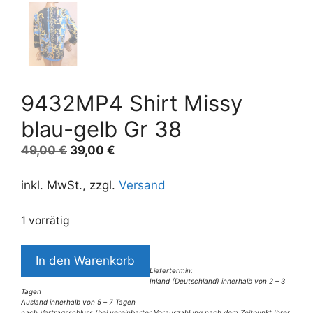
9432MP4 Shirt Missy
blau-gelb Gr 38
Ursprünglicher
Aktueller
49,00
€
39,00
€
Preis
Preis
war:
ist:
inkl. MwSt., zzgl.
Versand
49,00 €
39,00 €.
1 vorrätig
9432MP4
In den Warenkorb
Shirt
Liefertermin:
Inland (Deutschland) innerhalb von 2 – 3
Missy
Tagen
blau-
Ausland innerhalb von 5 – 7 Tagen
nach Vertragsschluss (bei vereinbarter Vorauszahlung nach dem Zeitpunkt Ihrer