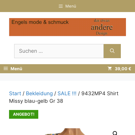
Zum
Menü
Inhalt
springen
Suchen
nach:
Menü
39,00 €
Start
/
Bekleidung
/
SALE !!!
/ 9432MP4 Shirt
Missy blau-gelb Gr 38
ANGEBOT!