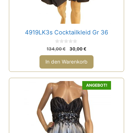
4919LK3s Cocktailkleid Gr 36
0
Ursprünglicher
Aktueller
134,00
€
30,00
€
v
Preis
Preis
o
n
war:
ist:
In den Warenkorb
5
134,00 €
30,00 €.
ANGEBOT!