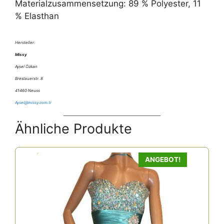
Materialzusammensetzung: 89 % Polyester, 11
% Elasthan
Hersteller:
Missy
Aysel Özkan
Breslauerstr. 8
41460 Neuss
Aysel@missy.com.tr
Ähnliche Produkte
ANGEBOT!