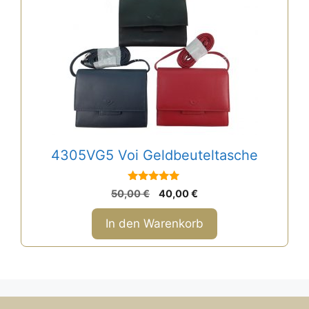
4305VG5 Voi Geldbeuteltasche
5
Ursprünglicher
Aktueller
50,00
€
40,00
€
von 5
Preis
Preis
war:
ist:
In den Warenkorb
50,00 €
40,00 €.