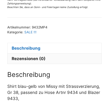
gelb
Zahlungsanweisung).
Beachten Sie, dass an Sonn- und Feiertagen keine Zustellung erfolgt.
Gr
A
38
l
Menge
t
Artikelnummer:
9432MP4
e
Kategorie:
SALE !!!
r
n
Beschreibung
a
t
Rezensionen (0)
i
v
e
Beschreibung
:
Shirt blau-gelb von Missy mit Strassverzierung,
Gr 38, passend zu Hose Artnr 9434 und Blazer
9433,